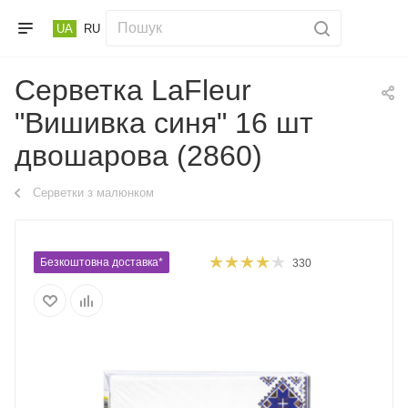
UA
RU
Серветка LaFleur
"Вишивка синя" 16 шт
двошарова (2860)
Серветки з малюнком
Безкоштовна доставка*
330