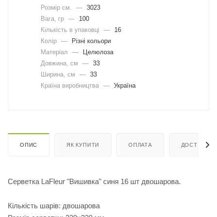
Розмір см.
—
3023
Вага, гр
—
100
Кількість в упаковці
—
16
Колір
—
Різні кольори
Матеріал
—
Целюлоза
Довжина, cм
—
33
Ширина, cм
—
33
Країна виробництва
—
Україна
ОПИС
ЯК КУПИТИ
ОПЛАТА
ДОСТАВКА
Серветка LaFleur "Вишивка" синя 16 шт двошарова.
Кількість шарів: двошарова