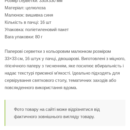
Розмір серветки: 330х330 мм
Матеріал: целюлоза
Малюнок: вишивка синя
Кількість в пачці: 16 шт
Упаковка: поліетиленовий пакет
Вага упаковки: 80 г
Паперові серветки з кольоровим малюнком розміром
33×33 см, 16 штук у пачці, двошарові. Виготовлені з міцного,
гігієнічного паперу з тисненням, яке посилює вбиральність і
надає текстурі приємної м’якості. Ідеально підходять для
сервірування святкового столу, тематичних заходів або
повсякденного використання вдома.
Фото товару на сайті може відрізнятися від
фактичного зовнішнього вигляду товару.