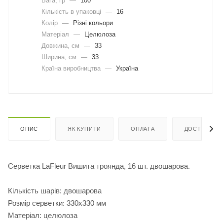
Вага, гр
—
100
Кількість в упаковці
—
16
Колір
—
Різні кольори
Матеріал
—
Целюлоза
Довжина, cм
—
33
Ширина, cм
—
33
Країна виробництва
—
Україна
ОПИС
ЯК КУПИТИ
ОПЛАТА
ДОСТАВКА
Серветка LaFleur Вишита троянда, 16 шт. двошарова.
Кількість шарів: двошарова
Розмір серветки: 330х330 мм
Матеріал: целюлоза