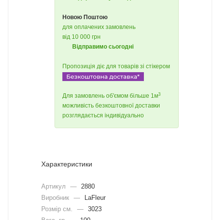
Новою Поштою
для оплачених замовлень
від 10 000 грн
Відправимо сьогодні
Пропозиція діє для товарів зі стікером
3
Для замовлень об'ємом більше 1м
можливість безкоштовної доставки
розглядається індивідуально
Характеристики
Артикул
—
2880
Виробник
—
LaFleur
Розмір см.
—
3023