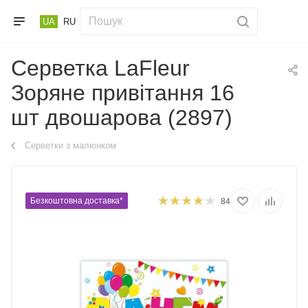
UA
RU
Серветка LaFleur
Зоряне привітання 16
шт двошарова (2897)
Серветки з малюнком
Безкоштовна доставка*
84