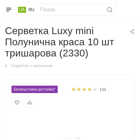
UA
RU
Серветка Luxy mini
Полунична краса 10 шт
тришарова (2330)
Серветки з малюнком
Безкоштовна доставка*
134