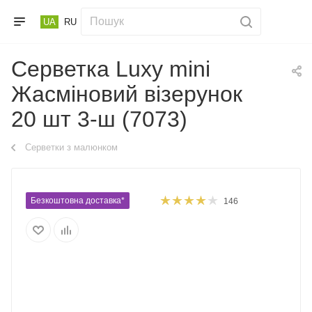
UA
RU
Серветка Luxy mini
Жасміновий візерунок
20 шт 3-ш (7073)
Серветки з малюнком
Безкоштовна доставка*
146