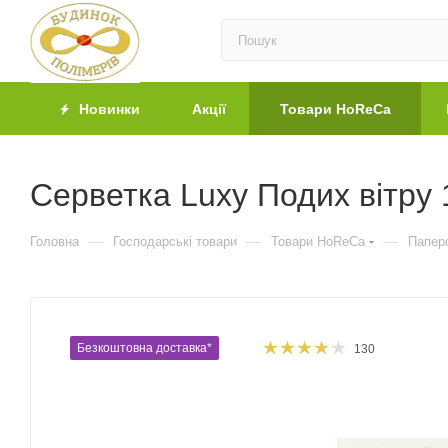
Новинки
Акції
Товари HoReCa
Серветка Luxy Подих вітру
—
—
—
Головна
Господарські товари
Товари HoReCa
Паперо
Безкоштовна доставка*
130