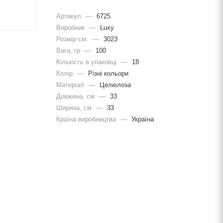
Артикул
—
6725
Виробник
—
Luxy
Розмір см.
—
3023
Вага, гр
—
100
Кількість в упаковці
—
18
Колір
—
Різні кольори
Матеріал
—
Целюлоза
Довжина, cм
—
33
Ширина, cм
—
33
Країна виробництва
—
Україна