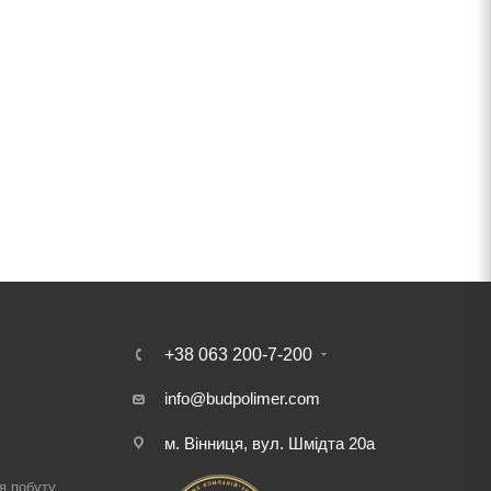
+38 063 200-7-200
info@budpolimer.com
м. Вінниця, вул. Шмідта 20а
і
я побуту