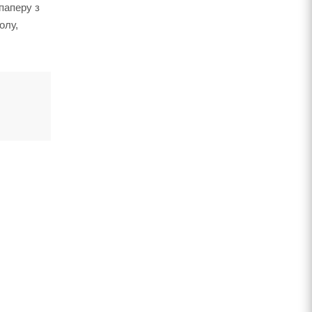
 паперу з
олу,