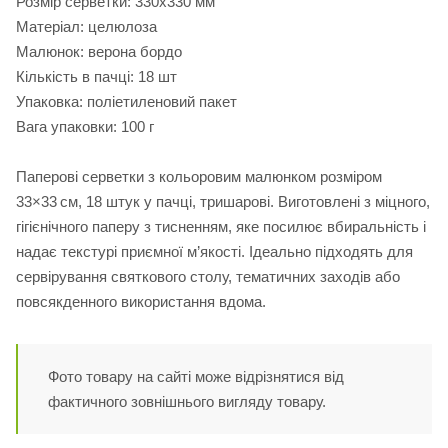
Розмір серветки: 330х330 мм
Матеріал: целюлоза
Малюнок: верона бордо
Кількість в пачці: 18 шт
Упаковка: поліетиленовий пакет
Вага упаковки: 100 г
Паперові серветки з кольоровим малюнком розміром
33×33 см, 18 штук у пачці, тришарові. Виготовлені з міцного,
гігієнічного паперу з тисненням, яке посилює вбиральність і
надає текстурі приємної м’якості. Ідеально підходять для
сервірування святкового столу, тематичних заходів або
повсякденного використання вдома.
Фото товару на сайті може відрізнятися від
фактичного зовнішнього вигляду товару.