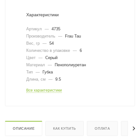
Характеристики
Артикул
—
4735
Производитель
—
Frau Tau
Вес, гр
—
54
Количество в упаковке
—
6
Цвет
—
Серый
Материал
—
Пенополиуретан
Тип
—
Губка
Длина, cм
—
9.5
Все характеристики
ОПИСАНИЕ
КАК КУПИТЬ
ОПЛАТА
ДОСТ