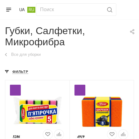
UA
RU
Губки, Салфетки,
Микрофибра
Все для уборки
ФИЛЬТР