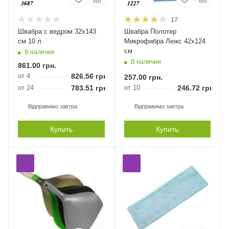
17
Швабра с ведром 32х143
Швабра Полотер
см 10 л
Микрофибра Люкс 42х124
см
В наличии
В наличии
861.00
грн.
от 4
826.56
грн.
257.00
грн.
от 24
783.51
грн.
от 10
246.72
грн.
Відправимо завтра
Відправимо завтра
Купить
Купить