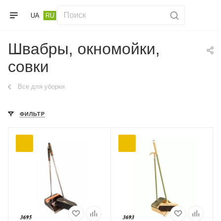
UA
RU
Швабры, окномойки,
совки
Все для уборки
ФИЛЬТР