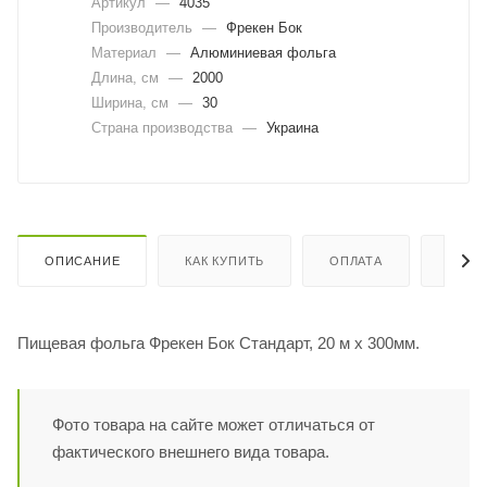
Артикул
—
4035
Производитель
—
Фрекен Бок
Материал
—
Алюминиевая фольга
Длина, cм
—
2000
Ширина, cм
—
30
Страна производства
—
Украина
ОПИСАНИЕ
КАК КУПИТЬ
ОПЛАТА
ДОСТ
Пищевая фольга Фрекен Бок Стандарт, 20 м х 300мм.
Фото товара на сайте может отличаться от
фактического внешнего вида товара.