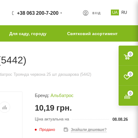
UA
RU
+38 063 200-7-200
ВХІД
Для саду, городу
Святковий асортимент
0
(5442)
батрос Троянда червона 25 шт двошарова (5442)
0
0
Бренд:
Альбатрос
10,19
грн.
Ціна актуальна на
08.08.26
Продано
Знайшли дешевше?