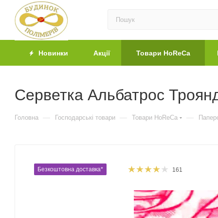
Новинки
Акції
Товари HoReCa
Серветка Альбатрос Троянд
—
—
—
Головна
Господарські товари
Товари HoReCa
Паперо
Безкоштовна доставка*
161