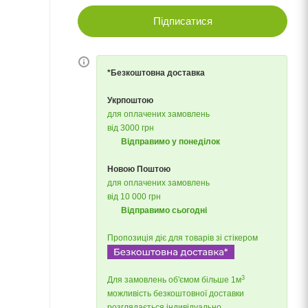
Підписатися
*Безкоштовна доставка
Укрпоштою
для оплачених замовлень
від 3000 грн
Відправимо у понеділок
Новою Поштою
для оплачених замовлень
від 10 000 грн
Відправимо сьогодні
Пропозиція діє для товарів зі стікером
3
Для замовлень об'ємом більше 1м
можливість безкоштовної доставки
розглядається індивідуально