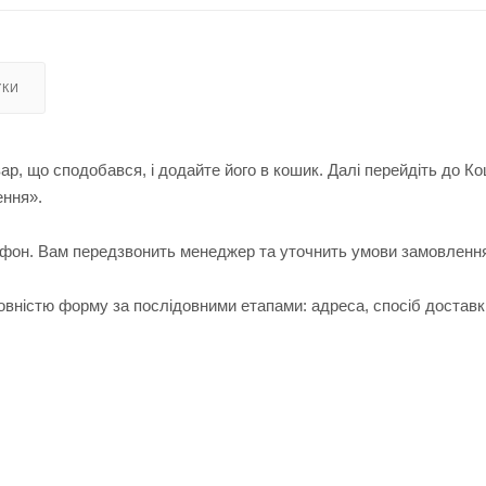
УКИ
ар, що сподобався, і додайте його в кошик. Далі перейдіть до К
ення».
лефон. Вам передзвонить менеджер та уточнить умови замовленн
вністю форму за послідовними етапами: адреса, спосіб доставк