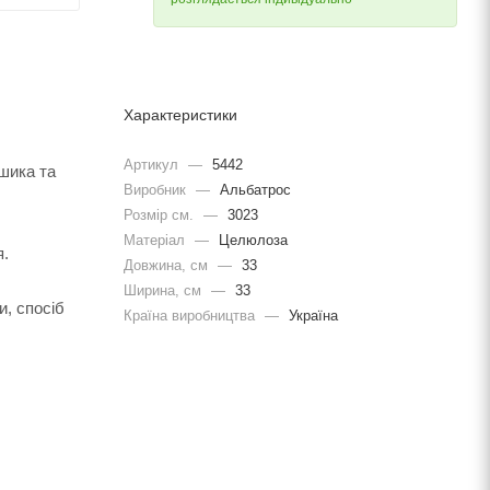
Характеристики
Артикул
—
5442
ошика та
Виробник
—
Альбатрос
Розмір см.
—
3023
Матеріал
—
Целюлоза
я.
Довжина, cм
—
33
Ширина, cм
—
33
и, спосіб
Країна виробництва
—
Україна