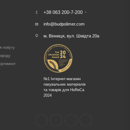
+38 063 200-7-200
info@budpolimer.com
м. Вінниця, вул. Шмідта 20а
і
я побуту
городу
ортимент
№1 Інтернет-магазин
пакувальних матеріалів
та товарів для HoReCa
2024