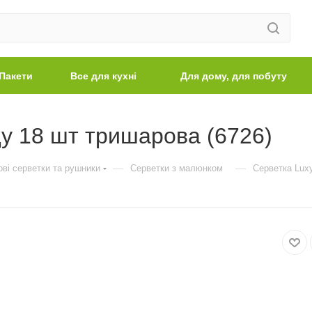
Пакети
Все для кухні
Для дому, для побуту
ду 18 шт тришарова (6726)
—
—
ві серветки та рушники
Серветки з малюнком
Серветка Luxy