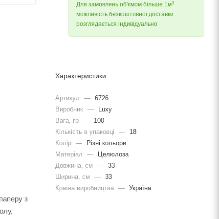
3
Для замовлень об'ємом більше 1м
можливість безкоштовної доставки
розглядається індивідуально
Характеристики
Артикул
—
6726
Виробник
—
Luxy
Вага, гр
—
100
Кількість в упаковці
—
18
Колір
—
Різні кольори
Матеріал
—
Целюлоза
Довжина, cм
—
33
Ширина, cм
—
33
Країна виробництва
—
Україна
 паперу з
олу,