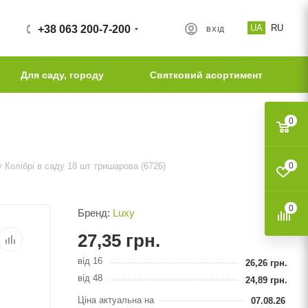
UA
RU
+38 063 200-7-200
ВХІД
Для саду, городу
Святковий асортимент
0
 Колібрі в саду 18 шт тришарова (6726)
0
0
Бренд:
Luxy
27,35
грн.
від 16
26,26
грн.
від 48
24,89
грн.
Ціна актуальна на
07.08.26