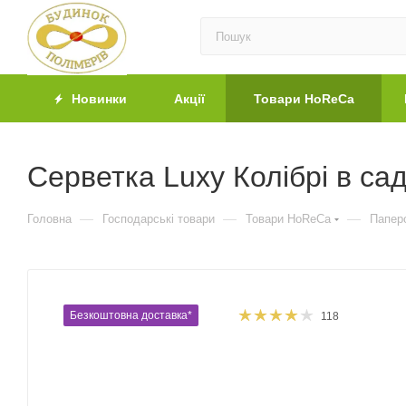
Новинки
Акції
Товари HoReCa
Серветка Luxy Колібрі в са
—
—
—
Головна
Господарські товари
Товари HoReCa
Паперо
Безкоштовна доставка*
118