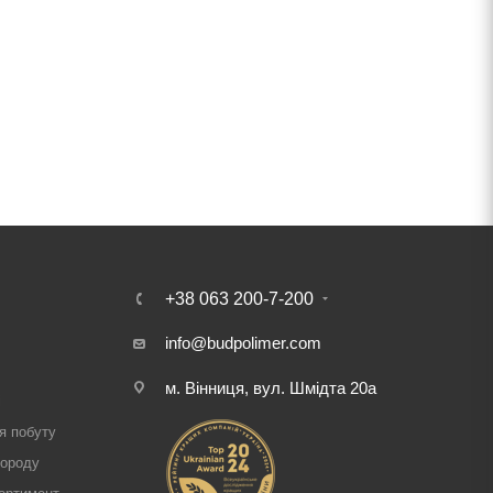
+38 063 200-7-200
info@budpolimer.com
м. Вінниця, вул. Шмідта 20а
і
я побуту
городу