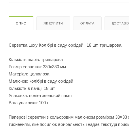
ОПИС
ЯК КУПИТИ
ОПЛАТА
ДОСТАВК
Серветка Luxy Колібрі в саду орхідей , 18 шт. тришарова.
Кількість шарів: тришарова
Розмір серветки: 330х330 мм
Матеріал: целюлоза
Малюнок: колібрі в саду орхідей
Кількість в пачці: 18 шт
Упаковка: поліетиленовий пакет
Вага упаковки: 100 г
Паперові серветки з кольоровим малюнком розміром 33×33 см, 
тисненням, яке посилює вбиральність і надає текстурі приєм