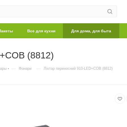
Пакеты
Все для кухни
Для дома, для быта
D+COB (8812)
—
—
вары
Фонари
Ліхтар переносний 910-LED+COB (8812)