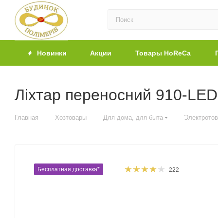
Новинки
Акции
Товары HoReCa
Ліхтар переносний 910-LE
—
—
—
Главная
Хозтовары
Для дома, для быта
Электрото
Бесплатная доставка*
222