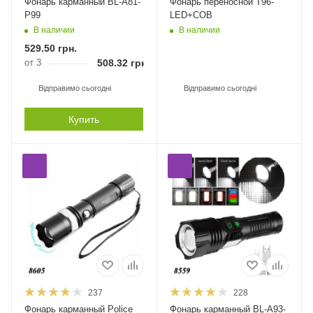
Фонарь карманный BL-A81-
Фонарь переносной T96-
P99
LED+COB
В наличии
В наличии
529.50
грн.
от 3
508.32
грн.
Відправимо сьогодні
Відправимо сьогодні
Купить
237
228
Фонарь карманный Police
Фонарь карманный BL-A93-