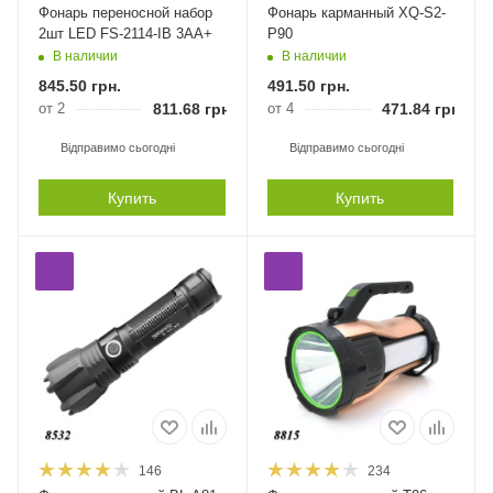
Фонарь переносной набор
Фонарь карманный XQ-S2-
2шт LED FS-2114-IB 3АА+
P90
В наличии
В наличии
845.50
грн.
491.50
грн.
от 2
811.68
грн.
от 4
471.84
грн.
Відправимо сьогодні
Відправимо сьогодні
Купить
Купить
146
234