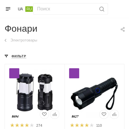
UA
RU
Фонари
Электротовары
ФИЛЬТР
274
110