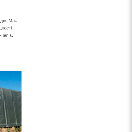
адів. Має
цності
ичепів,