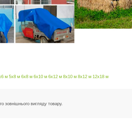
х6 м
5х8 м
6х8 м
6х10 м
6х12 м
8х10 м
8х12 м
12х18 м
го зовнішнього вигляду товару.