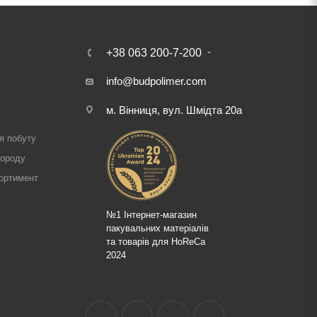
+38 063 200-7-200
info@budpolimer.com
м. Вінниця, вул. Шмідта 20а
і
я побуту
городу
ортимент
№1 Інтернет-магазин
пакувальних матеріалів
та товарів для HoReCa
2024