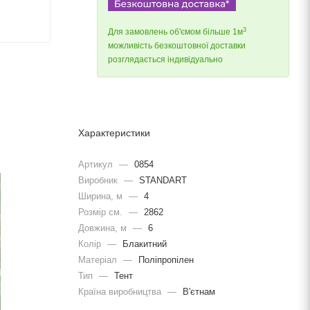
3
Для замовлень об'ємом більше 1м
можливість безкоштовної доставки
розглядається індивідуально
Характеристики
Артикул
—
0854
Виробник
—
STANDART
Ширина, м
—
4
Розмір см.
—
2862
Довжина, м
—
6
Колір
—
Блакитний
Матеріал
—
Поліпропілен
Тип
—
Тент
Країна виробництва
—
В'єтнам