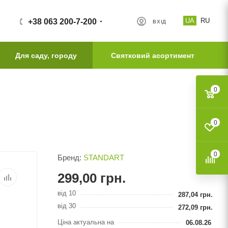
UA
RU
+38 063 200-7-200
ВХІД
Для саду, городу
Святковий асортимент
0
0
0
Бренд:
STANDART
299,00
грн.
від 10
287,04
грн.
від 30
272,09
грн.
Ціна актуальна на
06.08.26