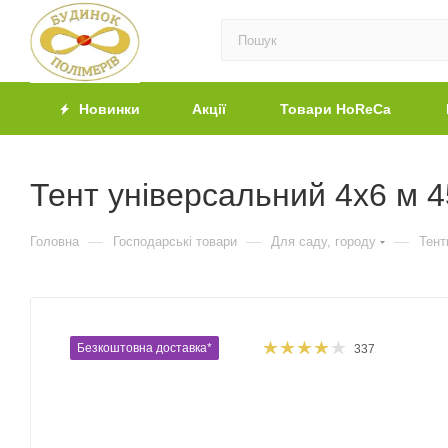
Новинки
Акції
Товари HoReCa
Тент універсальний 4х6 м 4
—
—
—
Головна
Господарські товари
Для саду, городу
Тент
Безкоштовна доставка*
337