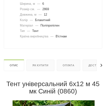
Ширина, м
—
6
Розмір см.
—
2869
Довжина, м
—
12
Колір
—
Блакитний
Матеріал
—
Поліпропілен
Тип
—
Тент
Країна виробництва
—
В'єтнам
ОПИС
ЯК КУПИТИ
ОПЛАТА
ДОСТАВКА
Тент універсальний 6х12 м 45
мк Синій (0860)