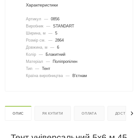
Характеристики
Артикул
—
0856
Виробник
—
STANDART
Ширина, м
—
5
Розмір см.
—
2864
Довжина, м
—
6
Колір
—
Блакитний
Матеріал
—
Поліпропілен
Тип
—
Тент
Країна виробництва
—
В'єтнам
ОПИС
ЯК КУПИТИ
ОПЛАТА
ДОСТАВКА
Тент універсальний 5х6 м 45