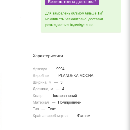
3
Для замовлень об'ємом більше 1м
можливість безкоштовної доставки
розглядається індивідуально
Характеристики
Артикул
—
9994
Виробник
—
PLANDEKA MOCNA
Ширина, м
—
3
Довжина, м
—
4
Колір
—
Помаранчевий
Матеріал
—
Поліпропілен
Тип
—
Тент
Країна виробництва
—
В'єтнам