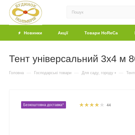
Новинки
Акції
Товари HoReCa
Тент універсальний 3х4 м 
—
—
—
Головна
Господарські товари
Для саду, городу
Тент
Безкоштовна доставка*
44