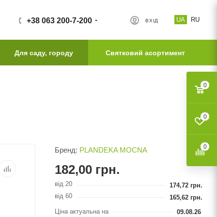
UA
RU
+38 063 200-7-200
ВХІД
Для саду, городу
Святковий асортимент
0
0
0
Бренд:
PLANDEKA MOCNA
182,00
грн.
від 20
174,72
грн.
від 60
165,62
грн.
Ціна актуальна на
09.08.26