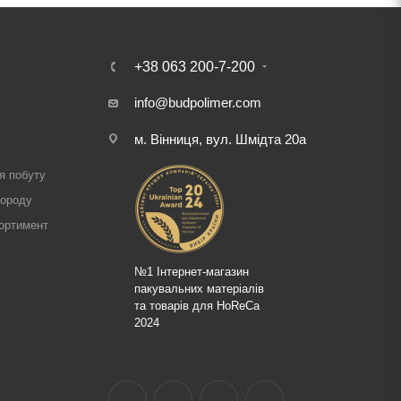
+38 063 200-7-200
info@budpolimer.com
м. Вінниця, вул. Шмідта 20а
і
я побуту
городу
ортимент
№1 Інтернет-магазин
пакувальних матеріалів
та товарів для HoReCa
2024