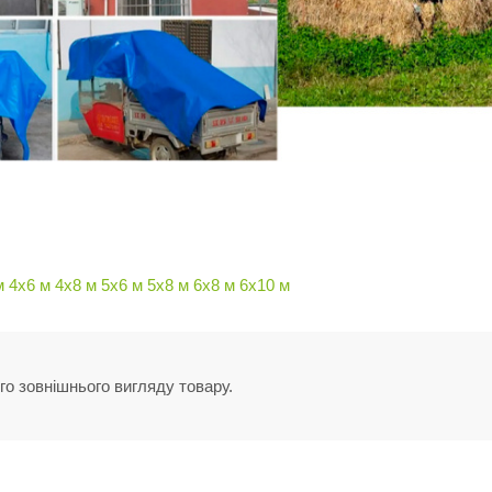
м
4х6 м
4х8 м
5х6 м
5х8 м
6х8 м
6х10 м
го зовнішнього вигляду товару.