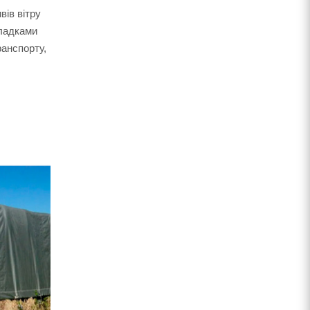
вів вітру
кладками
ранспорту,