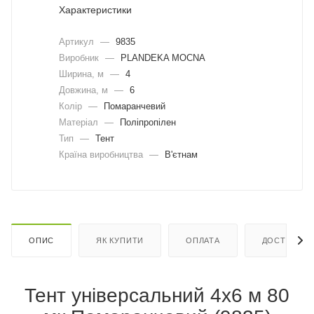
Характеристики
Артикул
—
9835
Виробник
—
PLANDEKA MOCNA
Ширина, м
—
4
Довжина, м
—
6
Колір
—
Помаранчевий
Матеріал
—
Поліпропілен
Тип
—
Тент
Країна виробництва
—
В'єтнам
ОПИС
ЯК КУПИТИ
ОПЛАТА
ДОСТАВКА
Тент універсальний 4х6 м 80