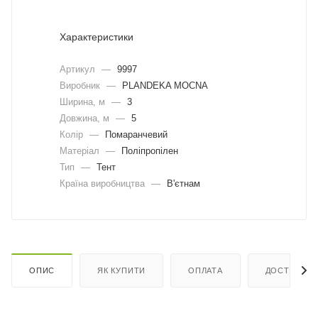
Характеристики
Артикул
—
9997
Виробник
—
PLANDEKA MOCNA
Ширина, м
—
3
Довжина, м
—
5
Колір
—
Помаранчевий
Матеріал
—
Поліпропілен
Тип
—
Тент
Країна виробництва
—
В'єтнам
ОПИС
ЯК КУПИТИ
ОПЛАТА
ДОСТАВКА