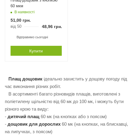
Плащ-дощовик з кнопкою
60 мкм
В наявності
51,00
грн.
від 50
48,96
грн.
Відправимо сьогодні
Купити
Плащ дощовик
ідеально захистить у дощову погоду під
час виконання різних робіт.
В асортименті багато різновидів плащів, виготовлені з
поліетилену щільністю від 60 мк до 100 мк, і можуть бути
різного крою та виду:
-
дитячий плащ
60 мк (на кнопках або з поясом)
-
дощовик для дорослих
60 мк (на кнопках, на блискавці,
на липучках, з поясом)