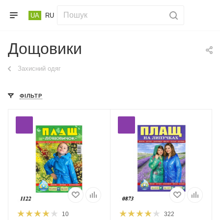
UA
RU
Дощовики
Захисний одяг
ФІЛЬТР
10
322