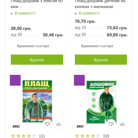
Плащ-дощовик з поясом 60
Плащ-дощовик дитячий на
мкм
кнопках з малюнком
В наявності
В наявності
76,70
грн.
від 10
73,63
грн.
38,00
грн.
від 50
36,48
грн.
від 50
69,80
грн.
Відправимо сьогодні
Відправимо сьогодні
Купити
Купити
191
336