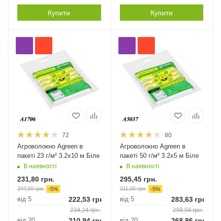
Купити
Купити
72
80
Агроволокно Agreen в
Агроволокно Agreen в
пакеті 23 г/м² 3.2х10 м Біле
пакеті 50 г/м² 3.2х5 м Біле
В наявності
В наявності
231,80
грн.
295,45
грн.
244,00
грн.
311,00
грн.
-
5
%
-
5
%
від 5
222,53
грн.
від 5
283,63
грн.
234,24
грн.
298,56
грн.
від 20
210,94
грн.
від 20
268,86
грн.