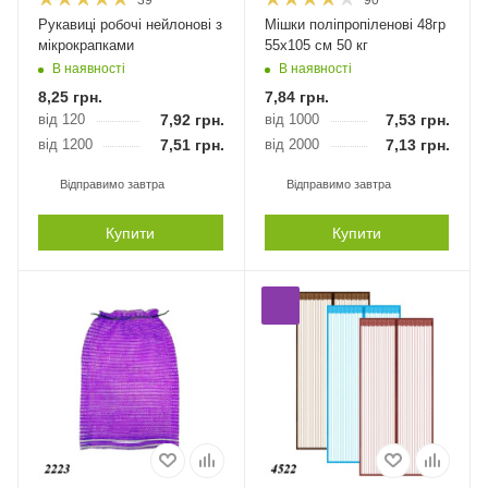
Рукавиці робочі нейлонові з
Мішки поліпропіленові 48гр
мікрокрапками
55х105 см 50 кг
В наявності
В наявності
8,25
грн.
7,84
грн.
від 120
7,92
грн.
від 1000
7,53
грн.
від 1200
7,51
грн.
від 2000
7,13
грн.
Відправимо завтра
Відправимо завтра
Купити
Купити