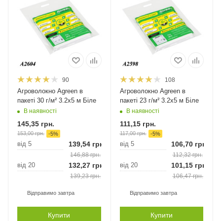
90
108
Агроволокно Agreen в
Агроволокно Agreen в
пакеті 30 г/м² 3.2х5 м Біле
пакеті 23 г/м² 3.2х5 м Біле
В наявності
В наявності
145,35
грн.
111,15
грн.
153,00
грн.
117,00
грн.
-
5
%
-
5
%
від 5
139,54
грн.
від 5
106,70
грн.
146,88
грн.
112,32
грн.
від 20
132,27
грн.
від 20
101,15
грн.
139,23
грн.
106,47
грн.
Відправимо завтра
Відправимо завтра
Купити
Купити