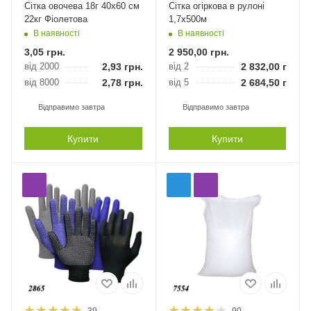
Сітка овочева 18г 40х60 см
Сітка огіркова в рулоні
22кг Фіолетова
1,7х500м
В наявності
В наявності
3,05
грн.
2 950,00
грн.
від 2000
2,93
грн.
від 2
2 832,00
грн.
від 8000
2,78
грн.
від 5
2 684,50
грн.
Відправимо завтра
Відправимо завтра
Купити
Купити
39
90