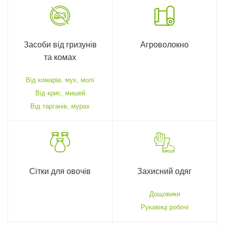
Засоби від гризунів
Агроволокно
та комах
Від комарів, мух, молі
Від крис, мишей
Від тарганів, мурах
Сітки для овочів
Захисний одяг
Дощовики
Рукавиці робочі