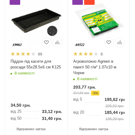
89
8
Піддон під касети для
Агроволокно Agreen в
розсади 55х28.5х6 см K125
пакеті 50 г/м² 1.07х10 м
Чорне
В наявності
В наявності
203,77
грн.
214,50
грн.
-
5
%
від 5
195,62
грн.
34,50
грн.
205,92
грн.
від 25
33,12
грн.
від 20
185,44
грн.
від 50
31,40
грн.
195,20
грн.
Відправимо завтра
Відправимо завтра