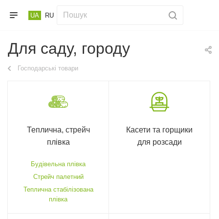
UA
RU
Для саду, городу
Господарські товари
Теплична, стрейч
Касети та горщики
плівка
для розсади
Будівельна плівка
Стрейч палетний
Теплична стабілізована
плівка