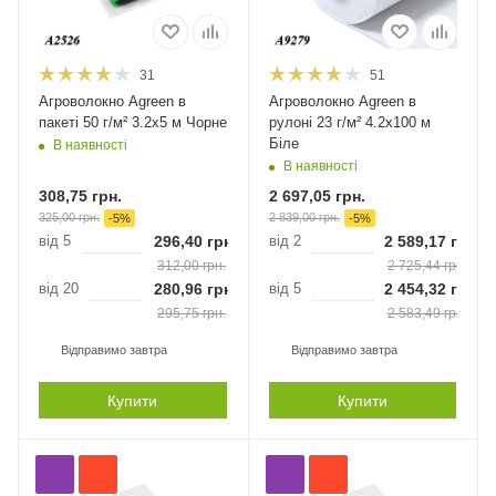
31
51
Агроволокно Agreen в
Агроволокно Agreen в
пакеті 50 г/м² 3.2х5 м Чорне
рулоні 23 г/м² 4.2х100 м
Біле
В наявності
В наявності
308,75
грн.
2 697,05
грн.
325,00
грн.
2 839,00
грн.
-
5
%
-
5
%
від 5
296,40
грн.
від 2
2 589,17
грн.
312,00
грн.
2 725,44
грн.
від 20
280,96
грн.
від 5
2 454,32
грн.
295,75
грн.
2 583,49
грн.
Відправимо завтра
Відправимо завтра
Купити
Купити