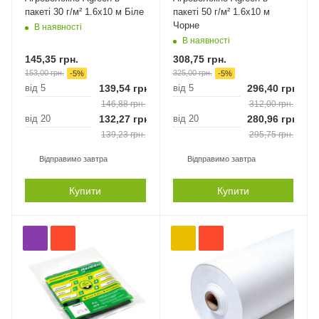
пакеті 30 г/м² 1.6х10 м Біле
пакеті 50 г/м² 1.6х10 м
Чорне
В наявності
В наявності
145,35
грн.
308,75
грн.
153,00
грн.
325,00
грн.
-
5
%
-
5
%
від 5
139,54
грн.
від 5
296,40
грн.
146,88
грн.
312,00
грн.
від 20
132,27
грн.
від 20
280,96
грн.
139,23
грн.
295,75
грн.
Відправимо завтра
Відправимо завтра
Купити
Купити