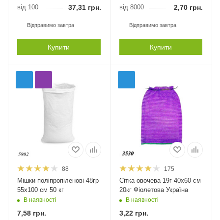
від 100
37,31
грн.
від 8000
2,70
грн.
Відправимо завтра
Відправимо завтра
Купити
Купити
88
175
Мішки поліпропіленові 48гр
Сітка овочева 19г 40х60 см
55х100 см 50 кг
20кг Фіолетова Україна
В наявності
В наявності
7,58
грн.
3,22
грн.