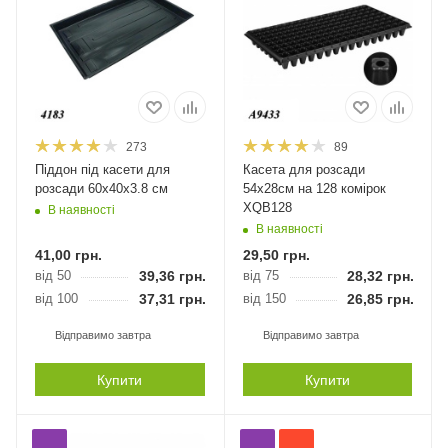
273
89
Піддон під касети для
Касета для розсади
розсади 60х40х3.8 см
54х28см на 128 комірок
XQB128
В наявності
В наявності
41,00
грн.
29,50
грн.
від 50
39,36
грн.
від 75
28,32
грн.
від 100
37,31
грн.
від 150
26,85
грн.
Відправимо завтра
Відправимо завтра
Купити
Купити