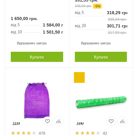
331,55
грн.
349,00
грн.
-
5
%
від 5
318,29
грн.
1 650,00
грн.
335,04
грн.
від 5
1 584,00
грн.
від 20
301,71
грн.
від 10
1 501,50
грн.
317,59
грн.
Відправимо завтра
Відправимо завтра
Купити
Купити
470
42