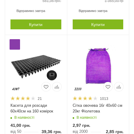
581,36
грн.
1 365,00
грн.
Відправимо завтра
Відправимо завтра
Купити
Купити
21
1013
Касета для розсади
Сітка овочева 16г 40х60 см
60х40см на 160 комірок
20кг Фіолетова
В наявності
В наявності
41,00
грн.
2,97
грн.
від 50
39,36
грн.
від 2000
2,85
грн.