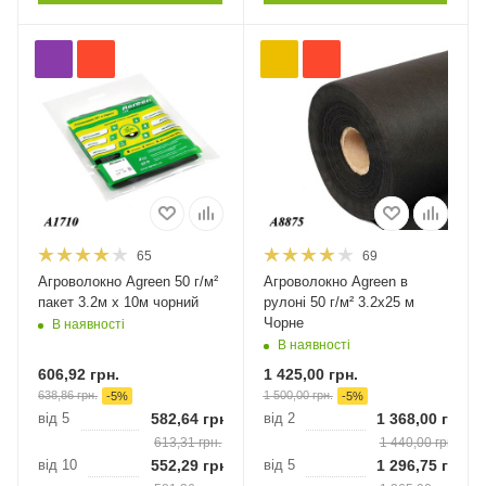
65
69
Агроволокно Agreen 50 г/м²
Агроволокно Agreen в
пакет 3.2м х 10м чорний
рулоні 50 г/м² 3.2х25 м
Чорне
В наявності
В наявності
606,92
грн.
1 425,00
грн.
638,86
грн.
1 500,00
грн.
-
5
%
-
5
%
від 5
582,64
грн.
від 2
1 368,00
грн.
613,31
грн.
1 440,00
грн.
від 10
552,29
грн.
від 5
1 296,75
грн.