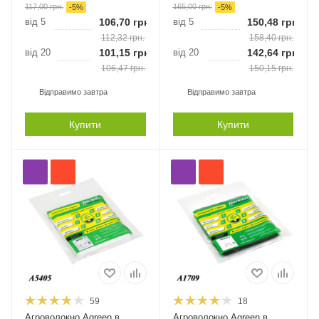
117,00
грн.
165,00
грн.
-
5
%
-
5
%
від 5
106,70
грн.
від 5
150,48
грн.
112,32
грн.
158,40
грн.
від 20
101,15
грн.
від 20
142,64
грн.
106,47
грн.
150,15
грн.
Відправимо завтра
Відправимо завтра
Купити
Купити
59
18
Агроволокно Agreen в
Агроволокно Agreen в