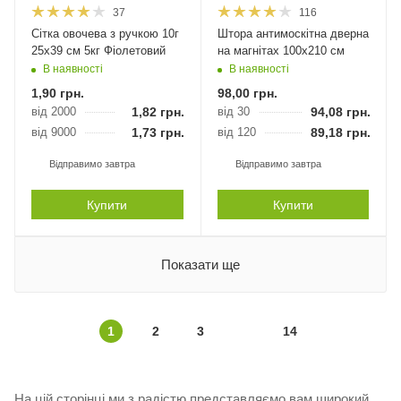
37
116
Сітка овочева з ручкою 10г
Штора антимоскітна дверна
25х39 см 5кг Фіолетовий
на магнітах 100х210 см
В наявності
В наявності
1,90
грн.
98,00
грн.
від 2000
1,82
грн.
від 30
94,08
грн.
від 9000
1,73
грн.
від 120
89,18
грн.
Відправимо завтра
Відправимо завтра
Купити
Купити
Показати ще
1
2
3
14
На цій сторінці ми з радістю представляємо вам широкий