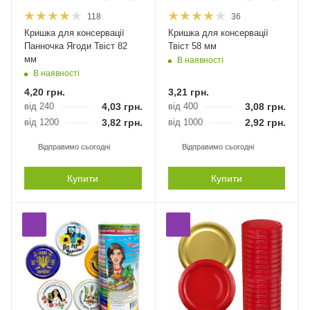
118
36
Кришка для консервації
Кришка для консервації
Панночка Ягоди Твіст 82
Твіст 58 мм
мм
В наявності
В наявності
4,20
грн.
3,21
грн.
від 240
4,03
грн.
від 400
3,08
грн.
від 1200
3,82
грн.
від 1000
2,92
грн.
Відправимо сьогодні
Відправимо сьогодні
Купити
Купити