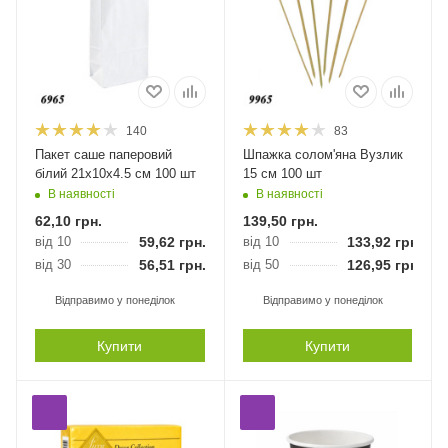
140
83
Пакет саше паперовий
Шпажка солом'яна Вузлик
білий 21х10х4.5 см 100 шт
15 см 100 шт
В наявності
В наявності
62,10
грн.
139,50
грн.
від 10
59,62
грн.
від 10
133,92
грн.
від 30
56,51
грн.
від 50
126,95
грн.
Відправимо у понеділок
Відправимо у понеділок
Купити
Купити