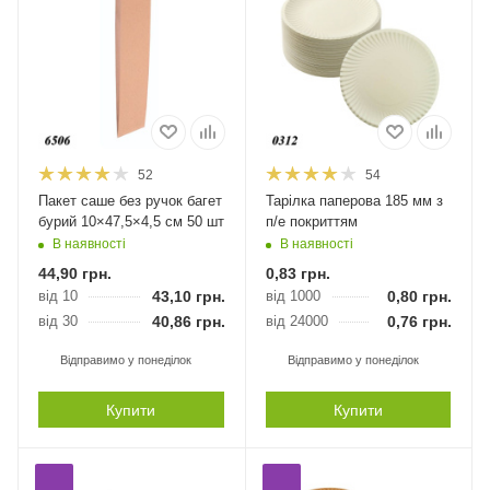
52
54
Пакет саше без ручок багет
Тарілка паперова 185 мм з
бурий 10×47,5×4,5 см 50 шт
п/е покриттям
В наявності
В наявності
44,90
грн.
0,83
грн.
від 10
43,10
грн.
від 1000
0,80
грн.
від 30
40,86
грн.
від 24000
0,76
грн.
Відправимо у понеділок
Відправимо у понеділок
Купити
Купити