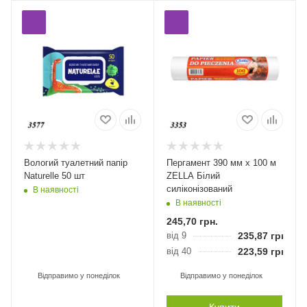
Вологий туалетний папір
Пергамент 390 мм х 100 м
Naturelle 50 шт
ZELLA Білий
силіконізований
В наявності
В наявності
245,70
грн.
від 9
235,87
грн.
від 40
223,59
грн.
Відправимо у понеділок
Відправимо у понеділок
Купити