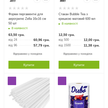
Форми пергаментні для
Стакан Bubble Tea з
аерогрилю Zella 16х16 см
кришкою матовий 600 мл
50 шт
В наявності
В наявності
63,50
грн.
12,50
грн.
від 24
60,96
грн.
від 500
12,00
грн.
від 96
57,79
грн.
від 1500
11,38
грн.
Відправимо у понеділок
Відправимо у понеділок
Купити
Купити