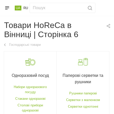
UA
RU
Товари HoReCa в
Вінниці | Сторінка 6
Господарські товари
Одноразовий посуд
Паперові серветки та
рушники
Набори одноразового
посуду
Рушники паперові
Стакани одноразові
Серветки з малюнком
Столові прибори
Серветки однотонні
одноразові