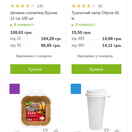
145
82
Шпажка солом'яна Вузлик
Туалетний папір Обухів 65
12 см 100 шт
м
В наявності
В наявності
108,63
грн.
15,50
грн.
від 10
104,28
грн.
від 480
14,88
грн.
від 50
98,85
грн.
від 960
14,11
грн.
Відправимо у понеділок
Відправимо у понеділок
Купити
Купити