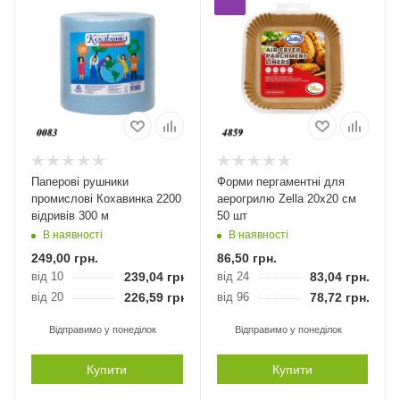
Паперові рушники
Форми пергаментні для
промислові Кохавинка 2200
аерогрилю Zella 20х20 см
відривів 300 м
50 шт
В наявності
В наявності
249,00
грн.
86,50
грн.
від 10
239,04
грн.
від 24
83,04
грн.
від 20
226,59
грн.
від 96
78,72
грн.
Відправимо у понеділок
Відправимо у понеділок
Купити
Купити