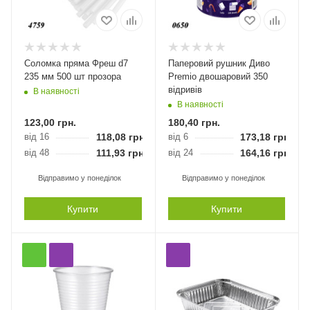
Соломка пряма Фреш d7
Паперовий рушник Диво
235 мм 500 шт прозора
Premio двошаровий 350
відривів
В наявності
В наявності
123,00
грн.
180,40
грн.
від 16
118,08
грн.
від 6
173,18
грн.
від 48
111,93
грн.
від 24
164,16
грн.
Відправимо у понеділок
Відправимо у понеділок
Купити
Купити