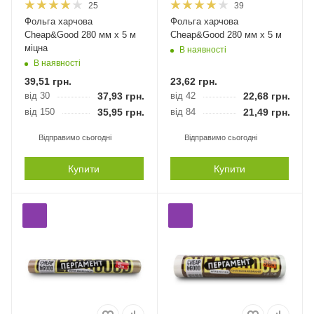
25
39
Фольга харчова
Фольга харчова
Cheap&Good 280 мм х 5 м
Cheap&Good 280 мм х 5 м
міцна
В наявності
В наявності
39,51
грн.
23,62
грн.
від 30
37,93
грн.
від 42
22,68
грн.
від 150
35,95
грн.
від 84
21,49
грн.
Відправимо сьогодні
Відправимо сьогодні
Купити
Купити