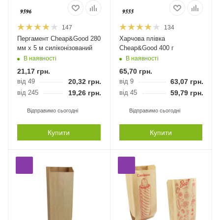
147
134
Пергамент Cheap&Good 280
Харчова плівка
мм х 5 м силіконізований
Cheap&Good 400 г
В наявності
В наявності
21,17
грн.
65,70
грн.
від 49
20,32
грн.
від 9
63,07
грн.
від 245
19,26
грн.
від 45
59,79
грн.
Відправимо сьогодні
Відправимо сьогодні
Купити
Купити