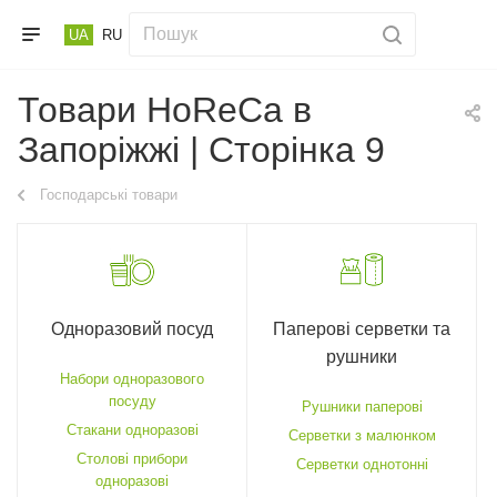
UA
RU
Товари HoReCa в
Запоріжжі | Сторінка 9
Господарські товари
Одноразовий посуд
Паперові серветки та
рушники
Набори одноразового
посуду
Рушники паперові
Стакани одноразові
Серветки з малюнком
Столові прибори
Серветки однотонні
одноразові