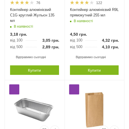
76
122
Контейнер алюмінієвий
Контейнер алюмінієвий R9L
C1G круглий Жульєн 135
прямокутний 255 мл
мл
В наявності
В наявності
3,18
грн.
4,50
грн.
від 100
3,05
грн.
від 100
4,32
грн.
від 500
2,89
грн.
від 500
4,10
грн.
Відправимо сьогодні
Відправимо сьогодні
Купити
Купити