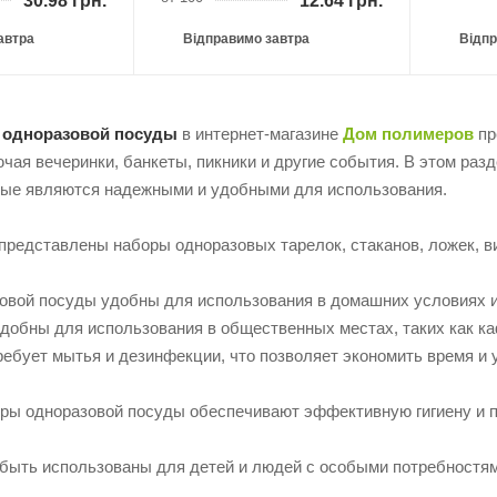
30.98
грн.
12.64
грн.
автра
Відправимо завтра
Відпр
 одноразовой посуды
в интернет-магазине
Дом полимеров
пр
ючая вечеринки, банкеты, пикники и другие события. В этом ра
рые являются надежными и удобными для использования.
редставлены наборы одноразовых тарелок, стаканов, ложек, ви
ой посуды удобны для использования в домашних условиях и
удобны для использования в общественных местах, таких как ка
ребует мытья и дезинфекции, что позволяет экономить время и 
ры одноразовой посуды обеспечивают эффективную гигиену и п
быть использованы для детей и людей с особыми потребностям