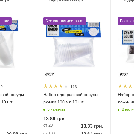
автра
Відправимо завтра
Відпр
авка*
Бесплатная доставка*
Бесплат
20
163
овой посуды
Набор одноразовой посуды
Набор о
 10 шт
рюмки 100 мл 10 шт
ложки ч
В наличии
В нали
13.89
грн.
от 20
13.33
грн.
от 100