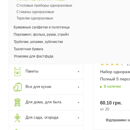
Бесплатная дост
Столовые приборы одноразовые
Стаканы одноразовые
Тарелки одноразовые
Бумажные салфетки и полотенца
Пергамент, фольга, рукав, стрейч
Трубочки, шпажки, зубочистки
Туалетная бумага
Упаковка для фастфуда
1
Пакеты
Набор однораз
Полный 5 перс
В наличии
Все для кухни
Для дома, для быта
60.10
грн.
от 20
Для сада, огорода
Відправимо з