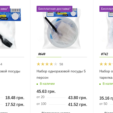
авка*
Бесплатная доставка*
Бесплат
44
58
овой посуды
Набор одноразовой посуды 5
Набор о
персон
тарелка
В наличии
В нали
45.63
грн.
от 20
18.48
грн.
43.80
грн.
35.16
г
от 100
от 50
17.52
грн.
41.52
грн.