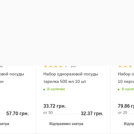
авка*
Бесплатная доставка*
Бесплат
56
147
овой посуды
Набор одноразовой посуды
Набор о
он
тарелка 500 мл 10 шт
10 перс
В наличии
В нали
33.72
грн.
79.86
г
от 50
от 20
57.70
грн.
32.37
грн.
автра
Відправимо завтра
Відпр