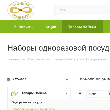
Новинки
Акции
Товары HoReCa
Наборы одноразовой посу
—
—
—
Главная
Хозтовары
Товары HoReCa
Одноразовая п
По умолчанию (убыв
КАТАЛОГ
Товары HoReCa
Цена
П
Одноразовая посуда
Наборы одноразовой посуды