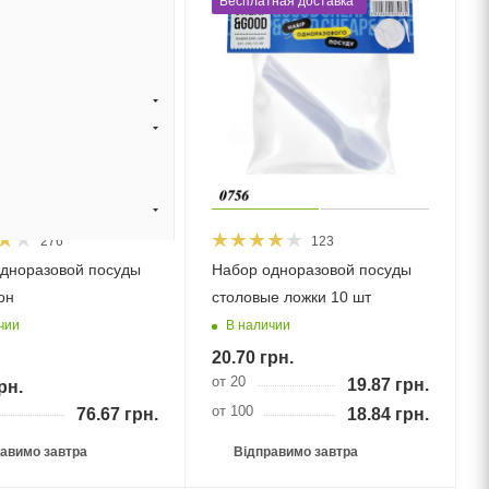
ная доставка*
Бесплатная доставка*
276
123
дноразовой посуды
Набор одноразовой посуды
он
столовые ложки 10 шт
чии
В наличии
20.70
грн.
от 20
19.87
грн.
рн.
от 100
76.67
грн.
18.84
грн.
авимо завтра
Відправимо завтра