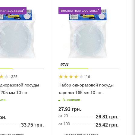
ная доставка*
Бесплатная доставка*
325
16
дноразовой посуды
Набор одноразовой посуды
 205 мм 10 шт
тарелка 165 мл 10 шт
чии
В наличии
27.93
грн.
от 20
26.81
грн.
рн.
от 100
33.75
грн.
25.42
грн.