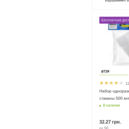
Відправимо з
Бесплатная дост
1
Набор однораз
стаканы 500 мл
В наличии
32.27
грн.
от 50