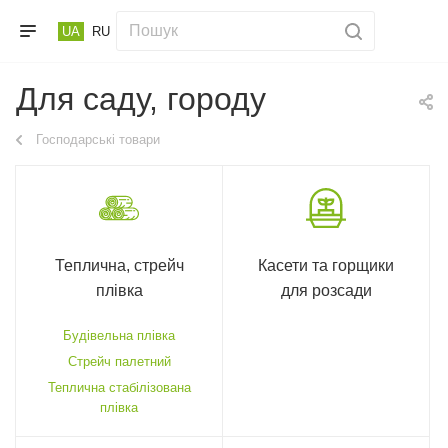
UA
RU
Для саду, городу
Господарські товари
Теплична, стрейч
Касети та горщики
плівка
для розсади
Будівельна плівка
Стрейч палетний
Теплична стабілізована
плівка