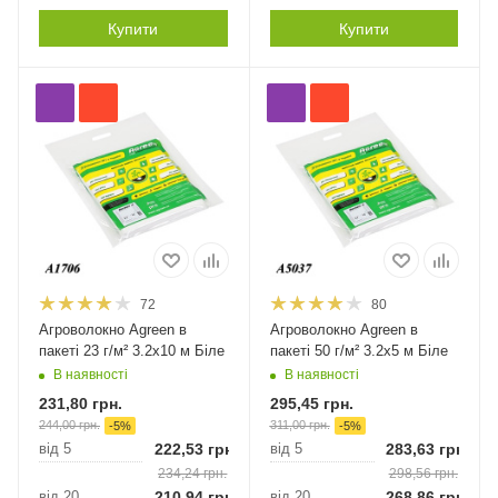
Купити
Купити
72
80
Агроволокно Agreen в
Агроволокно Agreen в
пакеті 23 г/м² 3.2х10 м Біле
пакеті 50 г/м² 3.2х5 м Біле
В наявності
В наявності
231,80
грн.
295,45
грн.
244,00
грн.
311,00
грн.
-
5
%
-
5
%
від 5
222,53
грн.
від 5
283,63
грн.
234,24
грн.
298,56
грн.
від 20
210,94
грн.
від 20
268,86
грн.