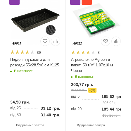
89
8
Піддон під касети для
Агроволокно Agreen в
розсади 55х28.5х6 см K125
пакеті 50 г/м² 1.07х10 м
Чорне
В наявності
В наявності
203,77
грн.
214,50
грн.
-
5
%
від 5
195,62
грн.
34,50
грн.
205,92
грн.
від 25
33,12
грн.
від 20
185,44
грн.
від 50
31,40
грн.
195,20
грн.
Відправимо завтра
Відправимо завтра