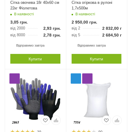
Сітка овочева 18г 40х60 см
Сітка огіркова в рулоні
22кг Фіолетова
1,7х500м
В наявності
В наявності
3,05
грн.
2 950,00
грн.
від 2000
2,93
грн.
від 2
2 832,00
грн.
від 8000
2,78
грн.
від 5
2 684,50
грн.
Відправимо завтра
Відправимо завтра
Купити
Купити
39
90