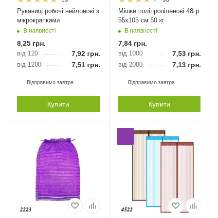
Рукавиці робочі нейлонові з
Мішки поліпропіленові 48гр
мікрокрапками
55х105 см 50 кг
В наявності
В наявності
8,25
грн.
7,84
грн.
від 120
7,92
грн.
від 1000
7,53
грн.
від 1200
7,51
грн.
від 2000
7,13
грн.
Відправимо завтра
Відправимо завтра
Купити
Купити