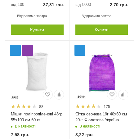
від 100
37,31
грн.
від 8000
2,70
грн.
Відправимо завтра
Відправимо завтра
Купити
Купити
88
175
Мішки поліпропіленові 48гр
Сітка овочева 19г 40х60 см
55х100 см 50 кг
20кг Фіолетова Україна
В наявності
В наявності
7,58
грн.
3,22
грн.