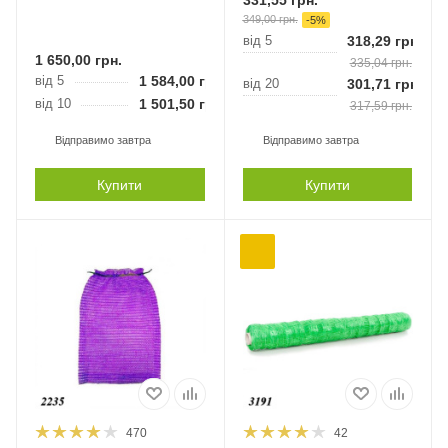
331,55
грн.
349,00
грн.
-
5
%
від 5
318,29
грн.
1 650,00
грн.
335,04
грн.
від 5
1 584,00
грн.
від 20
301,71
грн.
від 10
1 501,50
грн.
317,59
грн.
Відправимо завтра
Відправимо завтра
Купити
Купити
470
42