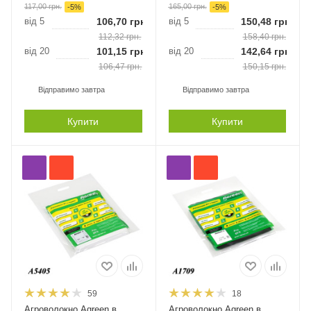
117,00
грн.
165,00
грн.
-
5
%
-
5
%
від 5
106,70
грн.
від 5
150,48
грн.
112,32
грн.
158,40
грн.
від 20
101,15
грн.
від 20
142,64
грн.
106,47
грн.
150,15
грн.
Відправимо завтра
Відправимо завтра
Купити
Купити
59
18
Агроволокно Agreen в
Агроволокно Agreen в