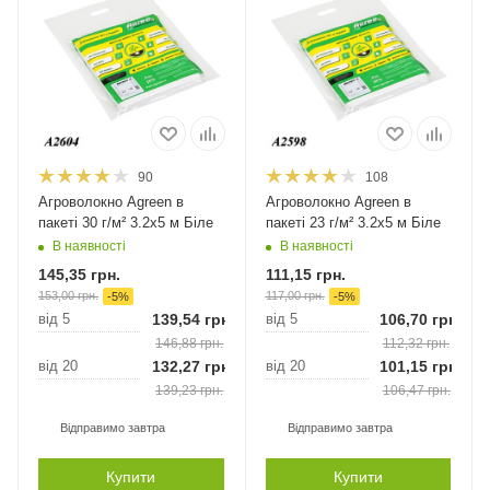
90
108
Агроволокно Agreen в
Агроволокно Agreen в
пакеті 30 г/м² 3.2х5 м Біле
пакеті 23 г/м² 3.2х5 м Біле
В наявності
В наявності
145,35
грн.
111,15
грн.
153,00
грн.
117,00
грн.
-
5
%
-
5
%
від 5
139,54
грн.
від 5
106,70
грн.
146,88
грн.
112,32
грн.
від 20
132,27
грн.
від 20
101,15
грн.
139,23
грн.
106,47
грн.
Відправимо завтра
Відправимо завтра
Купити
Купити