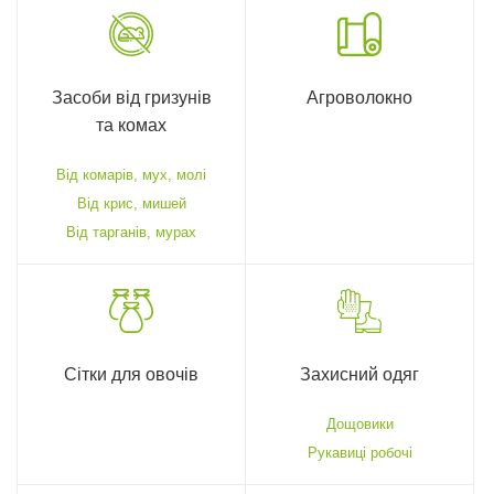
Засоби від гризунів
Агроволокно
та комах
Від комарів, мух, молі
Від крис, мишей
Від тарганів, мурах
Сітки для овочів
Захисний одяг
Дощовики
Рукавиці робочі