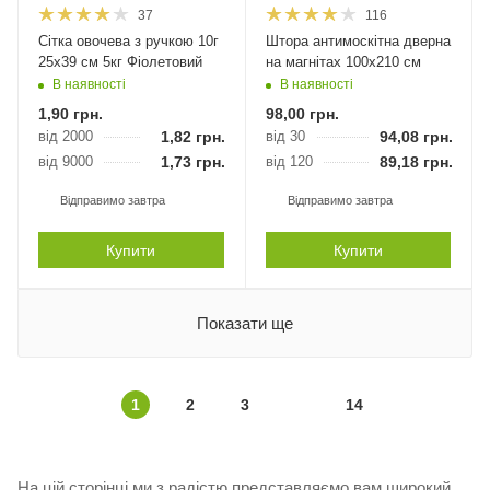
37
116
Сітка овочева з ручкою 10г
Штора антимоскітна дверна
25х39 см 5кг Фіолетовий
на магнітах 100х210 см
В наявності
В наявності
1,90
грн.
98,00
грн.
від 2000
1,82
грн.
від 30
94,08
грн.
від 9000
1,73
грн.
від 120
89,18
грн.
Відправимо завтра
Відправимо завтра
Купити
Купити
Показати ще
1
2
3
14
На цій сторінці ми з радістю представляємо вам широкий