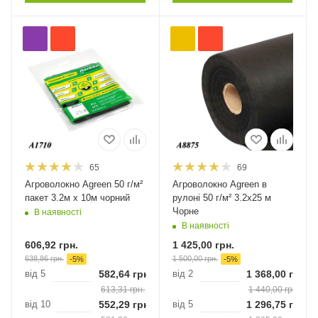
65
69
Агроволокно Agreen 50 г/м²
Агроволокно Agreen в
пакет 3.2м х 10м чорний
рулоні 50 г/м² 3.2х25 м
Чорне
В наявності
В наявності
606,92
грн.
1 425,00
грн.
638,86
грн.
1 500,00
грн.
-
5
%
-
5
%
від 5
582,64
грн.
від 2
1 368,00
грн.
613,31
грн.
1 440,00
грн.
від 10
552,29
грн.
від 5
1 296,75
грн.