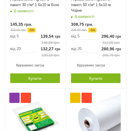
пакеті 30 г/м² 1.6х10 м Біле
пакеті 50 г/м² 1.6х10 м
Чорне
В наявності
В наявності
145,35
грн.
308,75
грн.
153,00
грн.
325,00
грн.
-
5
%
-
5
%
від 5
139,54
грн.
від 5
296,40
грн.
146,88
грн.
312,00
грн.
від 20
132,27
грн.
від 20
280,96
грн.
139,23
грн.
295,75
грн.
Відправимо завтра
Відправимо завтра
Купити
Купити