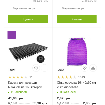
581,36
грн.
1 365,00
грн.
Відправимо завтра
Відправимо завтра
Купити
Купити
21
1013
Касета для розсади
Сітка овочева 16г 40х60 см
60х40см на 160 комірок
20кг Фіолетова
В наявності
В наявності
41,00
грн.
2,97
грн.
від 50
39,36
грн.
від 2000
2,85
грн.