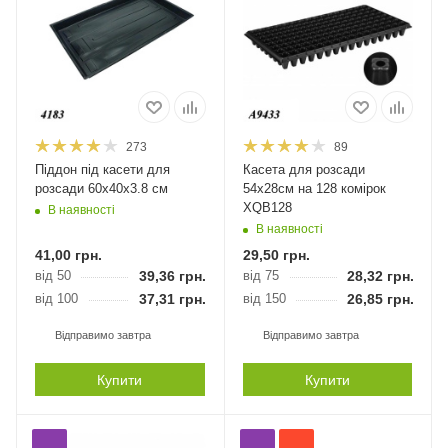
273
89
Піддон під касети для
Касета для розсади
розсади 60х40х3.8 см
54х28см на 128 комірок
XQB128
В наявності
В наявності
41,00
грн.
29,50
грн.
від 50
39,36
грн.
від 75
28,32
грн.
від 100
37,31
грн.
від 150
26,85
грн.
Відправимо завтра
Відправимо завтра
Купити
Купити