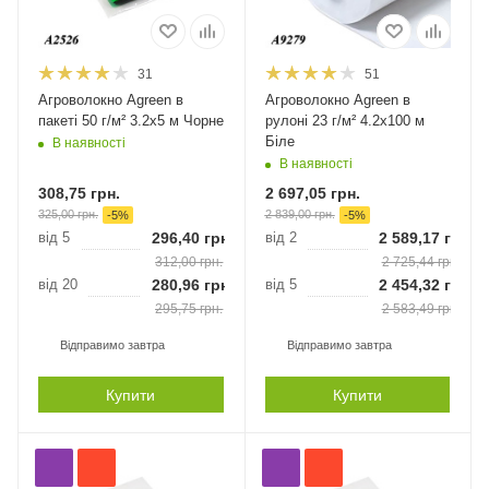
31
51
Агроволокно Agreen в
Агроволокно Agreen в
пакеті 50 г/м² 3.2х5 м Чорне
рулоні 23 г/м² 4.2х100 м
Біле
В наявності
В наявності
308,75
грн.
2 697,05
грн.
325,00
грн.
2 839,00
грн.
-
5
%
-
5
%
від 5
296,40
грн.
від 2
2 589,17
грн.
312,00
грн.
2 725,44
грн.
від 20
280,96
грн.
від 5
2 454,32
грн.
295,75
грн.
2 583,49
грн.
Відправимо завтра
Відправимо завтра
Купити
Купити