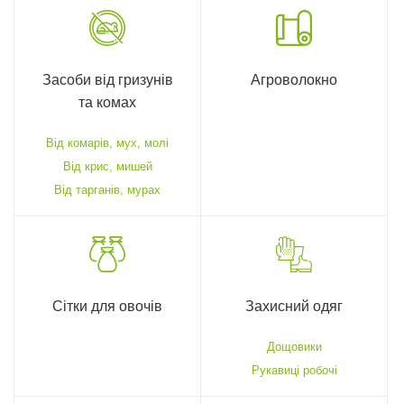
Засоби від гризунів
Агроволокно
та комах
Від комарів, мух, молі
Від крис, мишей
Від тарганів, мурах
Сітки для овочів
Захисний одяг
Дощовики
Рукавиці робочі