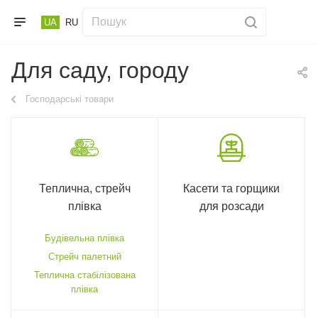
UA
RU
Для саду, городу
Господарські товари
Теплична, стрейч
Касети та горщики
плівка
для розсади
Будівельна плівка
Стрейч палетний
Теплична стабілізована
плівка