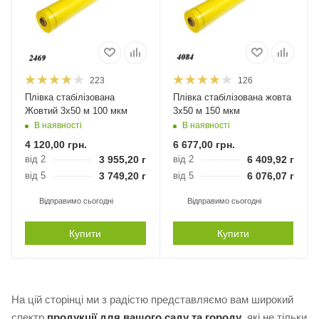
223
126
Плівка стабілізована
Плівка стабілізована жовта
Жовтий 3х50 м 100 мкм
3х50 м 150 мкм
В наявності
В наявності
4 120,00
грн.
6 677,00
грн.
від 2
3 955,20
грн.
від 2
6 409,92
грн.
від 5
3 749,20
грн.
від 5
6 076,07
грн.
Відправимо сьогодні
Відправимо сьогодні
Купити
Купити
На цій сторінці ми з радістю представляємо вам широкий
спектр
продукції для вашого саду та городу
, які не тільки