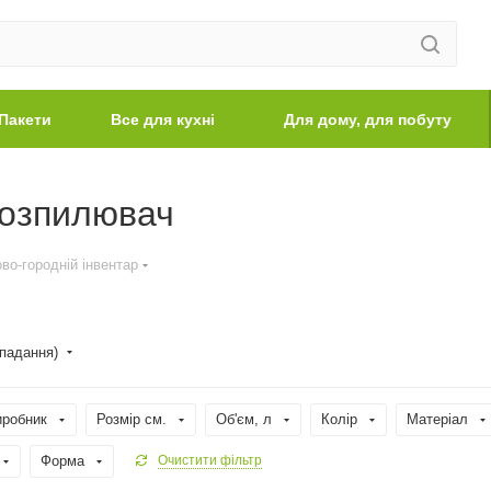
Пакети
Все для кухні
Для дому, для побуту
розпилювач
во-городній інвентар
спадання)
иробник
Розмір см.
Об'єм, л
Колір
Матеріал
Форма
Очистити фільтр