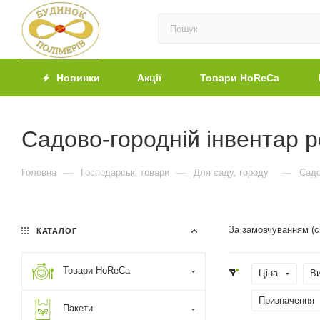
Новинки
Акції
Товари HoReCa
Садово-городній інвентар 
—
—
—
Головна
Господарські товари
Для саду, городу
Садо
За замовчуванням (
КАТАЛОГ
Товари HoReCa
Ціна
В
Призначення
Пакети