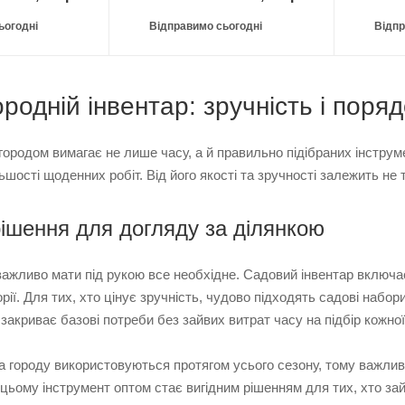
ьогодні
Відправимо сьогодні
Відпр
родній інвентар: зручність і поряд
 городом вимагає не лише часу, а й правильно підібраних інстр
шості щоденних робіт. Від його якості та зручності залежить не т
рішення для догляду за ділянкою
важливо мати під рукою все необхідне. Садовий інвентар включає
рії. Для тих, хто цінує зручність, чудово підходять садові набо
 закриває базові потреби без зайвих витрат часу на підбір кожної
а городу використовуються протягом усього сезону, тому важли
 цьому інструмент оптом стає вигідним рішенням для тих, хто за