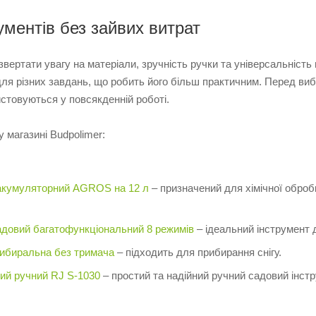
ументів без зайвих витрат
 звертати увагу на матеріали, зручність ручки та універсальніст
ля різних завдань, що робить його більш практичним. Перед виб
стовуються у повсякденній роботі.
 магазині Budpolimer:
акумуляторний AGROS на 12 л
– призначений для хімічної обробк
довий багатофункціональний 8 режимів
– ідеальний інструмент 
рибиральна без тримача
– підходить для прибирання снігу.
ий ручний RJ S-1030
– простий та надійний ручний садовий інстру