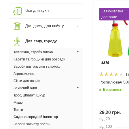
Все для кухні
Безкоштовна
доставка*
Для дому, для побуту
Для саду, городу
Теплична, стрейч плівка
Касети та горщики для розсади
Засоби від гризунів та комах
Агроволокно
1
Сітки для овочів
Розпилювач 50
Захисний одяг
В наявності
Трос, Шпагат, Шнур
Мішки
Тенти
29,20
грн.
Садово-городній інвентар
від 20
Засоби захисту рослин
від 100