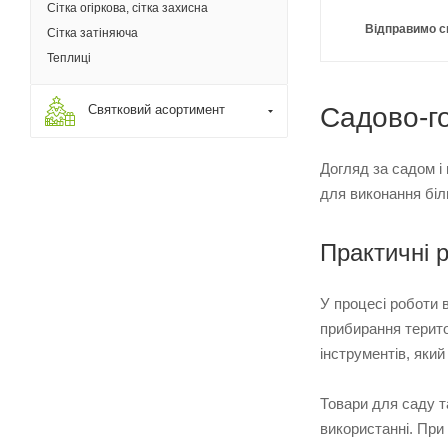
Сітка огіркова, сітка захисна
Відправимо с
Сітка затіняюча
Теплиці
Святковий асортимент
Садово-го
Догляд за садом і
для виконання біль
Практичні 
У процесі роботи 
прибирання терито
інструментів, який
Товари для саду т
використанні. При