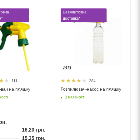
товна
Безкоштовна
а*
доставка*
111
284
вач на пляшку
Розпилювач-насос на пляшку
ності
В наявності
рн.
16,20
грн.
15,35
грн.