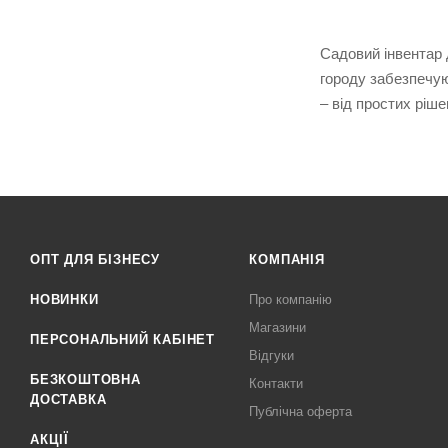
Садовий інвентар 
городу забезпечую
– від простих ріш
ОПТ ДЛЯ БІЗНЕСУ
КОМПАНІЯ
НОВИНКИ
Про компанію
Магазини
ПЕРСОНАЛЬНИЙ КАБІНЕТ
Відгуки
БЕЗКОШТОВНА
Контакти
ДОСТАВКА
Публічна оферта
АКЦІЇ