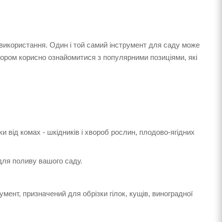
ь використання. Один і той самий інструмент для саду може
ором корисно ознайомитися з популярними позиціями, які
и від комах - шкідників і хвороб рослин, плодово-ягідних
для поливу вашого саду.
мент, призначений для обрізки гілок, кущів, виноградної