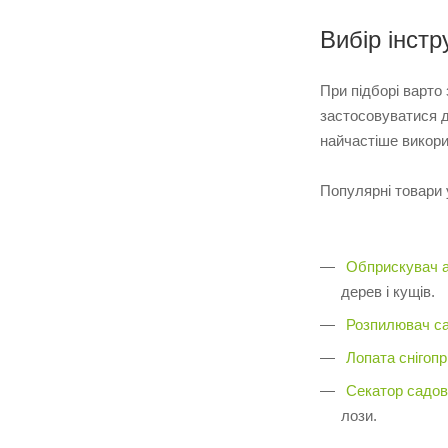
Вибір інстр
При підборі варто
застосовуватися д
найчастіше викори
Популярні товари у
Обприскувач 
дерев і кущів.
Розпилювач са
Лопата снігоп
Секатор садов
лози.