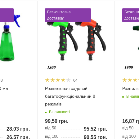
Безкоштовна
Безкош
доставка*
доставк
88
64
0 мл
Розпилювач садовий
Розпилю
багатофункціональний 8
В наяв
режимів
В наявності
99,50
грн.
16,87
г
від 50
від 50
28,03
грн.
95,52
грн.
від 100
від 100
26,57
грн.
90,55
грн.