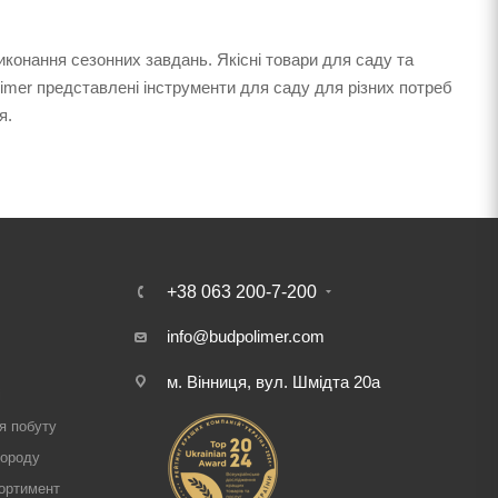
иконання сезонних завдань. Якісні товари для саду та
limer представлені інструменти для саду для різних потреб
я.
+38 063 200-7-200
info@budpolimer.com
м. Вінниця, вул. Шмідта 20а
і
я побуту
городу
ортимент