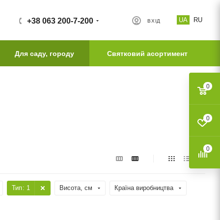
UA
RU
+38 063 200-7-200
ВХІД
Для саду, городу
Святковий асортимент
0
0
0
Тип
: 1
Висота, см
Країна виробництва