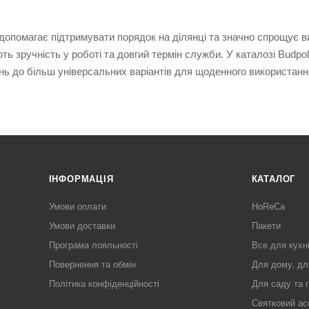
допомагає підтримувати порядок на ділянці та значно спрощує в
ть зручність у роботі та довгий термін служби. У каталозі Budpo
ень до більш універсальних варіантів для щоденного використанн
ІНФОРМАЦІЯ
КАТАЛОГ
Умови оплати
HoReCa
Умови доставки
Пакети
Програма лояльності
Все для кухн
Повернення та обмін
Для дому, дл
Політика конфіденційності
Для саду та 
Святковий ас