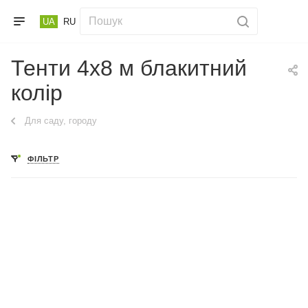
UA
RU
Тенти 4х8 м блакитний
колір
Для саду, городу
ФІЛЬТР