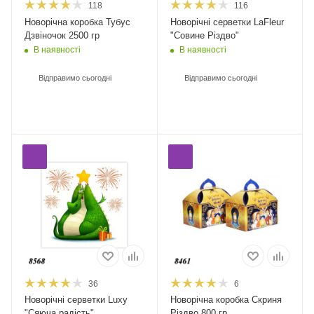
118
116
Новорічна коробка Тубус
Новорічні серветки LaFleur
Дзвіночок 2500 гр
"Совине Різдво"
В наявності
В наявності
Відправимо сьогодні
Відправимо сьогодні
36
6
Новорічні серветки Luxy
Новорічна коробка Скриня
"Сяюча радість"
Різдво 800 гр