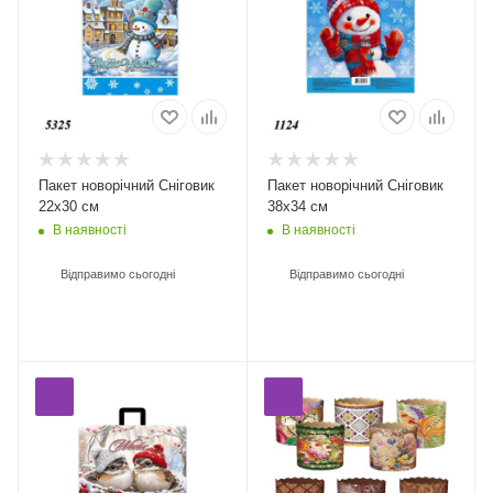
Пакет новорічний Сніговик
Пакет новорічний Сніговик
22х30 см
38х34 см
В наявності
В наявності
Відправимо сьогодні
Відправимо сьогодні