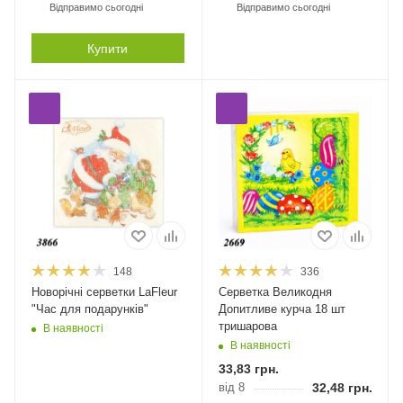
Відправимо сьогодні
Відправимо сьогодні
Купити
148
336
Новорічні серветки LaFleur
Серветка Великодня
"Час для подарунків"
Допитливе курча 18 шт
тришарова
В наявності
В наявності
33,83
грн.
від 8
32,48
грн.