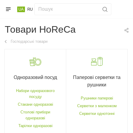
UA
RU
Товари HoReCa
Господарські товари
Одноразовий посуд
Паперові серветки та
рушники
Набори одноразового
посуду
Рушники паперові
Стакани одноразові
Серветки з малюнком
Столові прибори
Серветки однотонні
одноразові
Тарілки одноразові