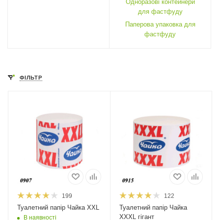
Одноразові контейнери
для фастфуду
Паперова упаковка для
фастфуду
ФІЛЬТР
199
122
Туалетний папір Чайка ХХL
Туалетний папір Чайка
ХХХL гігант
В наявності