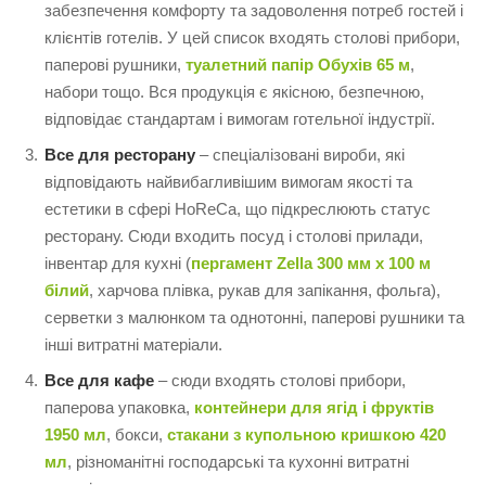
забезпечення комфорту та задоволення потреб гостей і
клієнтів готелів. У цей список входять столові прибори,
паперові рушники,
туалетний папір Обухів 65 м
,
набори тощо. Вся продукція є якісною, безпечною,
відповідає стандартам і вимогам готельної індустрії.
Все для ресторану
– спеціалізовані вироби, які
відповідають найвибагливішим вимогам якості та
естетики в сфері HoReCa, що підкреслюють статус
ресторану. Сюди входить посуд і столові прилади,
інвентар для кухні (
пергамент Zella 300 мм х 100 м
білий
, харчова плівка, рукав для запікання, фольга),
серветки з малюнком та однотонні, паперові рушники та
інші витратні матеріали.
Все для кафе
– сюди входять столові прибори,
паперова упаковка,
контейнери для ягід і фруктів
1950 мл
, бокси,
стакани з купольною кришкою 420
мл
, різноманітні господарські та кухонні витратні