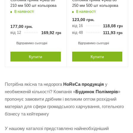
210 мм 500 шт кольорова
250 мм 500 шт кольорова
В наявності
В наявності
123,00
грн.
від 16
118,08
грн.
177,00
грн.
від 12
169,92
грн.
від 48
111,93
грн.
Відправимо сьогодні
Відправимо сьогодні
Купити
Купити
Потрібна якісна та недорога
HoReCa продукція
у
необмеженій кількості? Компанія «
Будинок Полімерів
»
пропонує замовити дрібним і великим оптом розхідний
матеріал для сфери громадського харчування, готельного
бізнесу та кейтерингу
У нашому каталозі представлено найнеобхідніший