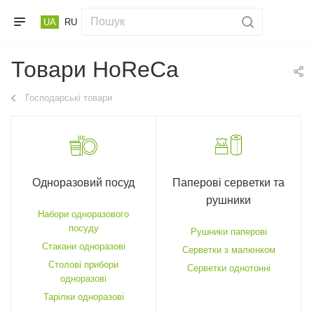
UA
RU
Товари HoReCa
Господарські товари
Одноразовий посуд
Паперові серветки та
рушники
Набори одноразового
посуду
Рушники паперові
Стакани одноразові
Серветки з малюнком
Столові прибори
Серветки однотонні
одноразові
Тарілки одноразові