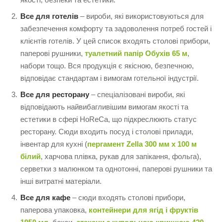
Все для готелів
– вироби, які використовуються для
забезпечення комфорту та задоволення потреб гостей і
клієнтів готелів. У цей список входять столові прибори,
паперові рушники,
туалетний папір Обухів 65 м
,
набори тощо. Вся продукція є якісною, безпечною,
відповідає стандартам і вимогам готельної індустрії.
Все для ресторану
– спеціалізовані вироби, які
відповідають найвибагливішим вимогам якості та
естетики в сфері HoReCa, що підкреслюють статус
ресторану. Сюди входить посуд і столові прилади,
інвентар для кухні (
пергамент Zella 300 мм х 100 м
білий
, харчова плівка, рукав для запікання, фольга),
серветки з малюнком та однотонні, паперові рушники та
інші витратні матеріали.
Все для кафе
– сюди входять столові прибори,
паперова упаковка,
контейнери для ягід і фруктів