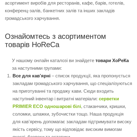
асортимент виробів для ресторанів, кафе, барів, готелів,
конференц-залів, банкетних залів та інших закладів
громадського харчування.
Ознайомтесь з асортиментом
товарів HoReCa
У нашому онлайн каталозі ви знайдете
товари ХоРеКа
за наступними групами:
Все для кав’ярні
– список продукції, яка пропонується
закладам громадського харчування, що спеціалізуються
на приготуванні та продажу кави. Сюди входить
наступний інвентар і витратні матеріали:
серветки
PRIMIER ECO одношарові білі
, стаканчики, кришки,
соломки, шпажки, зубочистки тощо. Наша продукція
для кав'ярень допомагає закладам підтримувати високу
якість сервісу, тому що відповідає високим вимогам
якості, безпеки та естетики.