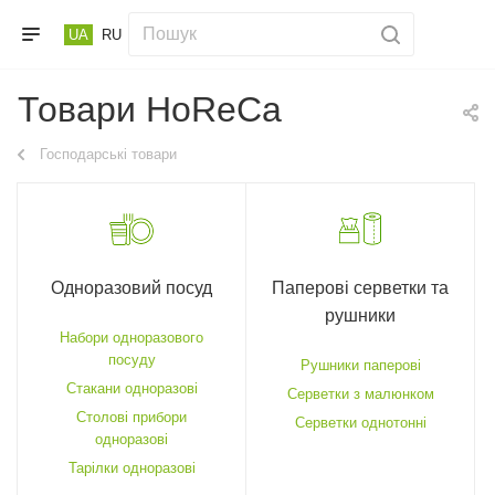
UA
RU
Товари HoReCa
Господарські товари
Одноразовий посуд
Паперові серветки та
рушники
Набори одноразового
посуду
Рушники паперові
Стакани одноразові
Серветки з малюнком
Столові прибори
Серветки однотонні
одноразові
Тарілки одноразові