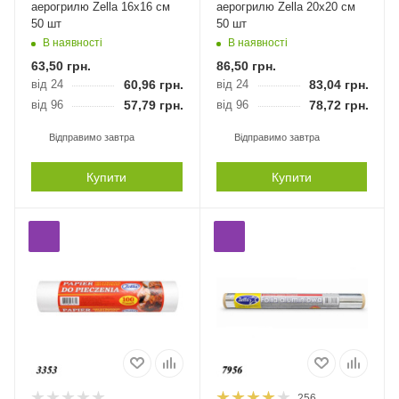
аерогрилю Zella 16х16 см
аерогрилю Zella 20х20 см
50 шт
50 шт
В наявності
В наявності
63,50
грн.
86,50
грн.
від 24
60,96
грн.
від 24
83,04
грн.
від 96
57,79
грн.
від 96
78,72
грн.
Відправимо завтра
Відправимо завтра
Купити
Купити
256