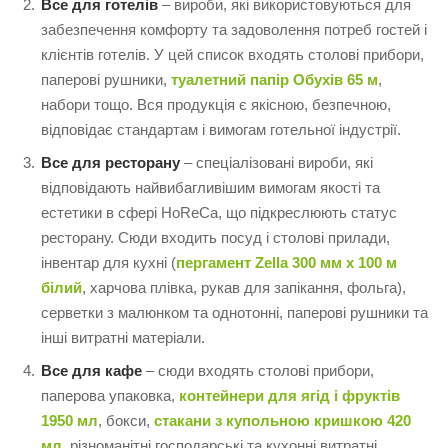
Все для готелів
– вироби, які використовуються для
забезпечення комфорту та задоволення потреб гостей і
клієнтів готелів. У цей список входять столові прибори,
паперові рушники,
туалетний папір Обухів 65 м
,
набори тощо. Вся продукція є якісною, безпечною,
відповідає стандартам і вимогам готельної індустрії.
Все для ресторану
– спеціалізовані вироби, які
відповідають найвибагливішим вимогам якості та
естетики в сфері HoReCa, що підкреслюють статус
ресторану. Сюди входить посуд і столові прилади,
інвентар для кухні (
пергамент Zella 300 мм х 100 м
білий
, харчова плівка, рукав для запікання, фольга),
серветки з малюнком та однотонні, паперові рушники та
інші витратні матеріали.
Все для кафе
– сюди входять столові прибори,
паперова упаковка,
контейнери для ягід і фруктів
1950 мл
, бокси,
стакани з купольною кришкою 420
мл
, різноманітні господарські та кухонні витратні