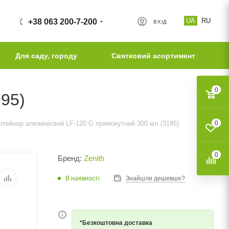
UA
RU
+38 063 200-7-200
ВХІД
Для саду, городу
Святковий асортимент
0
95)
нтейнер алюмінієвий LF-120 G прямокутний 300 мл (3195)
0
0
Бренд:
Zenith
В наявності
Знайшли дешевше?
*Безкоштовна доставка