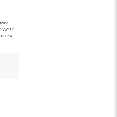
ячих і
одуктів і
утового