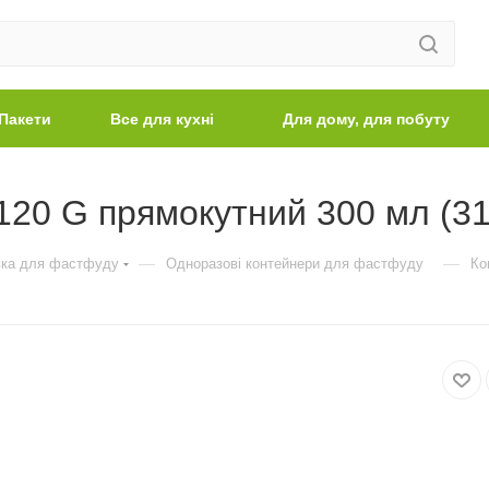
Пакети
Все для кухні
Для дому, для побуту
120 G прямокутний 300 мл (31
—
—
вка для фастфуду
Одноразові контейнери для фастфуду
Ко