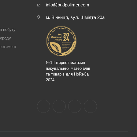
info@budpolimer.com
м. Вінниця, вул. Шмідта 20а
і
я побуту
городу
ортимент
№1 Інтернет-магазин
пакувальних матеріалів
та товарів для HoReCa
2024