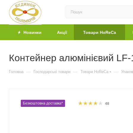
Новинки
Акції
Товари HoReCa
Контейнер алюмінієвий LF-
—
—
—
Головна
Господарські товари
Товари HoReCa
Упако
Безкоштовна доставка*
48