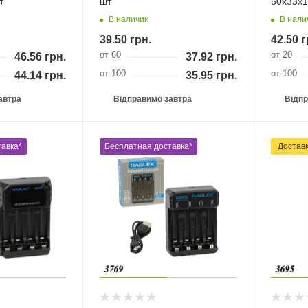
т
шт
50х33х1
В наличии
В нали
39.50
грн.
42.50
г
от 60
от 20
46.56
грн.
37.92
грн.
от 100
от 100
44.14
грн.
35.95
грн.
автра
Відправимо завтра
Відпр
авка*
Бесплатная доставка*
Достав