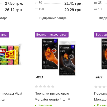
от 50
от 35
27.55
грн.
21.41
грн.
от 150
от 105
26.12
грн.
20.29
грн.
автра
Відправимо завтра
Відпр
авка*
Бесплатная доставка*
Бесплат
я посуды Vivat
Перчатки нитриловые
Перчатк
 шт
Mercator gogrip 4 шт М
Mercator
В наличии
В нали