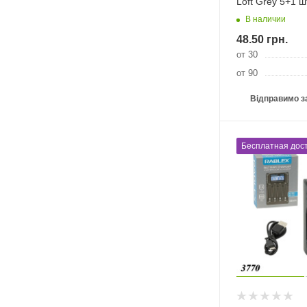
Loft Grey 5+1 ш
В наличии
48.50
грн.
от 30
от 90
Відправимо з
Бесплатная дост