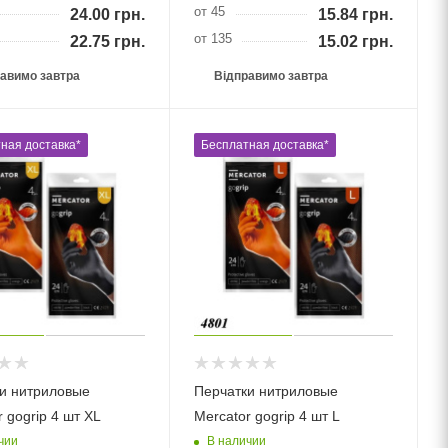
от 45
24.00
грн.
15.84
грн.
от 135
22.75
грн.
15.02
грн.
авимо завтра
Відправимо завтра
ная доставка*
Бесплатная доставка*
и нитриловые
Перчатки нитриловые
 gogrip 4 шт ХL
Mercator gogrip 4 шт L
чии
В наличии