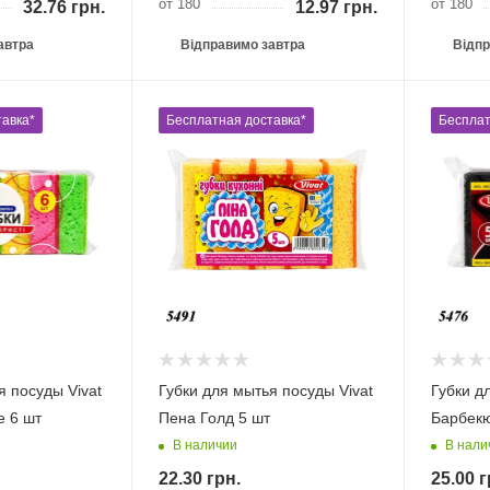
от 180
от 180
32.76
грн.
12.97
грн.
автра
Відправимо завтра
Відпр
авка*
Бесплатная доставка*
Бесплат
я посуды Vivat
Губки для мытья посуды Vivat
Губки д
е 6 шт
Пена Голд 5 шт
Барбекю
В наличии
В нали
22.30
грн.
25.00
г