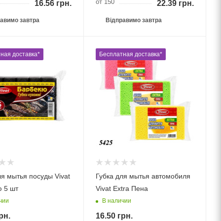
от 150
16.56
грн.
22.39
грн.
авимо завтра
Відправимо завтра
ная доставка*
Бесплатная доставка*
ля мытья посуды Vivat
Губка для мытья автомобиля
 5 шт
Vivat Extra Пена
чии
В наличии
рн.
16.50
грн.