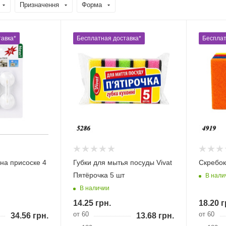
Призначення
Форма
авка*
Бесплатная доставка*
Бесплат
на присоске 4
Губки для мытья посуды Vivat
Скребок
Пятёрочка 5 шт
В нали
В наличии
14.25
грн.
18.20
г
от 60
от 60
34.56
грн.
13.68
грн.