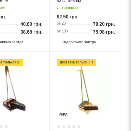
5 см
53х41х26 см
чии
В наличии
рн.
82.50
грн.
от 20
40.80
грн.
79.20
грн.
от 100
38.68
грн.
75.08
грн.
авимо завтра
Відправимо завтра
ка тільки НП
Доставка тільки НП