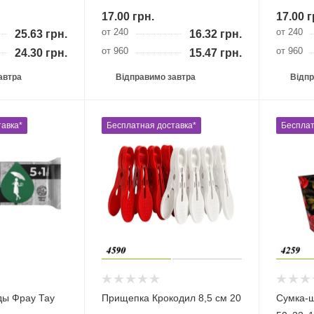
17.00
грн.
17.00
г
от 240
от 240
25.63
грн.
16.32
грн.
от 960
от 960
24.30
грн.
15.47
грн.
автра
Відправимо завтра
Відпр
авка*
Бесплатная доставка*
Бесплат
ды Фрау Тау
Прищепка Крокодил 8,5 см 20
Сумка-