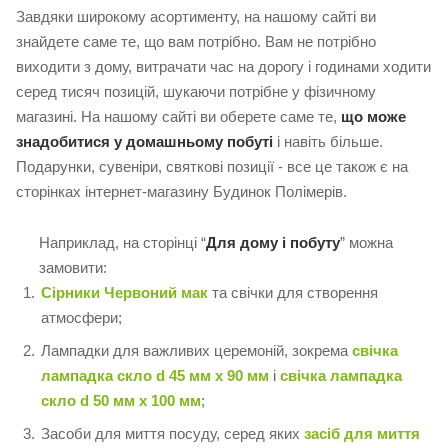
Завдяки широкому асортименту, на нашому сайті ви
знайдете саме те, що вам потрібно. Вам не потрібно
виходити з дому, витрачати час на дорогу і годинами ходити
серед тисяч позицій, шукаючи потрібне у фізичному
магазині. На нашому сайті ви оберете саме те,
що може
знадобитися у домашньому побуті
і навіть більше.
Подарунки, сувеніри, святкові позиції - все це також є на
сторінках інтернет-магазину Будинок Полімерів.
Наприклад, на сторінці “
Для дому і побуту
” можна
замовити:
Сірники Червоний мак
та свічки для створення
атмосфери;
Лампадки для важливих церемоній, зокрема
свічка
лампадка скло d 45 мм х 90 мм
і
свічка лампадка
скло d 50 мм x 100 мм
;
Засоби для миття посуду, серед яких
засіб для миття