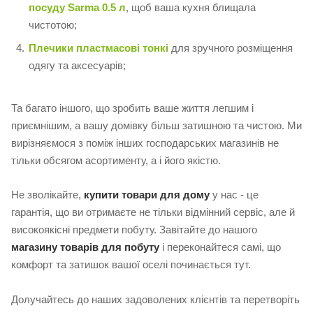
посуду Sarma 0.5 л
, щоб ваша кухня блищала
чистотою;
Плечики пластмасові тонкі
для зручного розміщення
одягу та аксесуарів;
Та багато іншого, що зробить ваше життя легшим і
приємнішим, а вашу домівку більш затишною та чистою. Ми
вирізняємося з поміж інших господарських магазинів не
тільки обсягом асортименту, а і його якістю.
Не зволікайте,
купити товари для дому
у нас - це
гарантія, що ви отримаєте не тільки відмінний сервіс, але й
високоякісні предмети побуту. Завітайте до нашого
магазину товарів для побуту
і переконайтеся самі, що
комфорт та затишок вашої оселі починається тут.
Долучайтесь до наших задоволених клієнтів та перетворіть