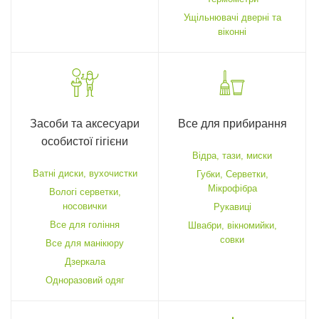
Ущільнювачі дверні та
віконні
Засоби та аксесуари
Все для прибирання
особистої гігієни
Відра, тази, миски
Ватні диски, вухочистки
Губки, Серветки,
Мікрофібра
Вологі серветки,
носовички
Рукавиці
Все для гоління
Швабри, вікномийки,
совки
Все для манікюру
Дзеркала
Одноразовий одяг