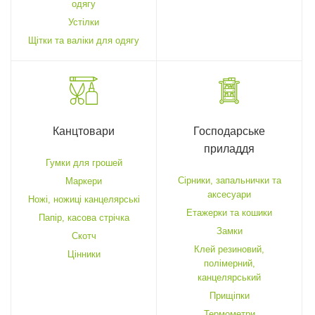
одягу
Устілки
Щітки та валіки для одягу
Канцтовари
Господарське
приладдя
Гумки для грошей
Cірники, запальнички та
Маркери
аксесуари
Ножі, ножиці канцелярські
Етажерки та кошики
Папір, касова стрічка
Замки
Скотч
Клей резиновий,
Цінники
полімерний,
канцелярський
Прищіпки
Термометри