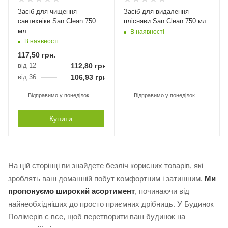
Засіб для чищення
Засіб для видалення
сантехніки San Clean 750
плісняви San Clean 750 мл
мл
В наявності
В наявності
117,50
грн.
від 12
112,80
грн.
від 36
106,93
грн.
Відправимо у понеділок
Відправимо у понеділок
Купити
На цій сторінці ви знайдете безліч корисних товарів, які
зроблять ваш домашній побут комфортним і затишним.
Ми
пропонуємо широкий асортимент
, починаючи від
найнеобхідніших до просто приємних дрібниць. У Будинок
Полімерів є все, щоб перетворити ваш будинок на