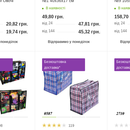
и Овочі
№1 40х36х17 см
№9 105
В наявності
В наяв
49,80
грн.
158,70
від 24
від 24
20,82
грн.
47,81
грн.
від 144
від 144
19,74
грн.
45,32
грн.
 понеділок
Відправимо у понеділок
Відпр
Безкоштовна
Безкош
доставка*
доставк
98
119