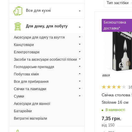
Тип застібки
Все для кухні
Безкоштовна
Для дому, для побуту
доставка*
Аксесуари для одягу та взуття
Канцтовари
Електротовари
Засоби та аксесуари особистої гігієни
Господарське приладдя
Побутова хімія
Все для прибирання
1
Свічки та лампадки
Свічка столова
Сумки
Stolowe 16 см
Аксесуари для ванної
В наявності
Батарейки
7,35
грн.
Витратні матеріали
від 150