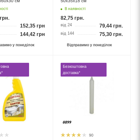
х60х30 см
50х35х18 см
ності
В наявності
грн.
82,75
грн.
від 24
152,35
грн.
79,44
грн.
від 144
144,42
грн.
75,30
грн.
авимо у понеділок
Відправимо у понеділок
товна
Безкоштовна
а*
доставка*
90