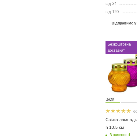
від 24
від 120
Відправимо у
Безкоштовна
доставка*
6
Свічка лампадка
h 10.5 см
В наявності