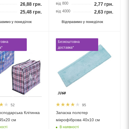
від 800
26,88
грн.
2,77
грн.
від 4000
25,48
грн.
2,63
грн.
авимо у понеділок
Відправимо у понеділок
товна
Безкоштовна
а*
доставка*
52
95
осподарська Клітинка
Запаска полотер
45х20 см
мікрофіброва 40х10 см
ності
В наявності