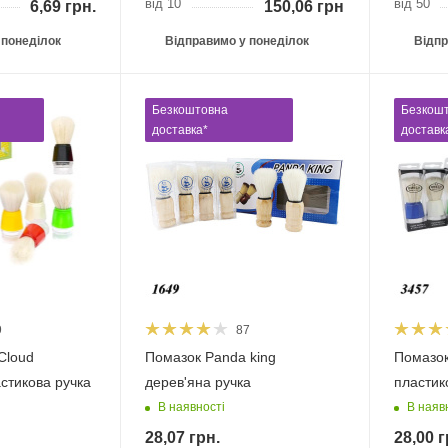
від 10
від 50
6,69
грн.
150,06
грн.
 понеділок
Відправимо у понеділок
Відпр
Безкоштовна
Безкош
доставка*
доставк
9
87
Cloud
Помазок Panda king
Помазок
стикова ручка
дерев'яна ручка
пластик
В наявності
В наяв
28,07
грн.
28,00
г