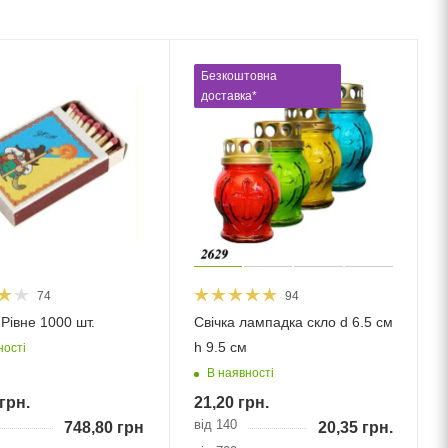
Безкоштовна
доставка*
74
94
Рівне 1000 шт.
Свічка лампадка скло d 6.5 см
h 9.5 см
ності
В наявності
грн.
21,20
грн.
від 140
748,80
грн.
20,35
грн.