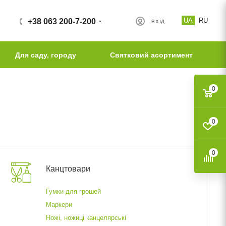
UA
RU
+38 063 200-7-200
ВХІД
Для саду, городу
Святковий асортимент
0
0
0
Канцтовари
Гумки для грошей
Маркери
Ножі, ножиці канцелярські