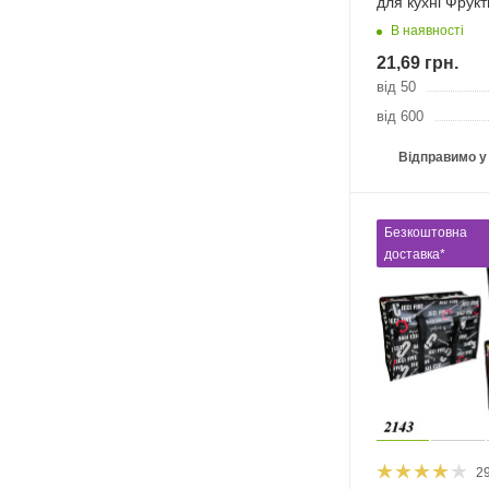
для кухні Фрукт
В наявності
21,69
грн.
від 50
від 600
Відправимо у
Безкоштовна
доставка*
2