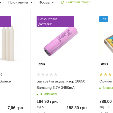
Призначення
Форма
Очистити фільтр
Безкоштовна
Топ
доставка*
60
 Swiece
Батарейка акумулятор 18650
Сірники 
Samsung 3.7V 3450mAh
В наяв
В наявності
164,90
грн.
780,00
від 5
від 10
7,06
грн.
158,30
грн.