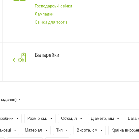
Господарські свічки
Лампадки
Свічки для тортів
Батарейки
спадання)
иробник
Розмір см.
Об'єм, л
Діаметр, мм
Вага 
аковці
Матеріал
Тип
Висота, см
Країна виробн