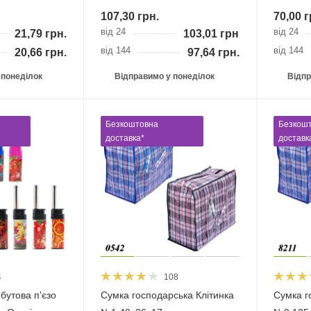
107,30
грн.
70,00
г
від 24
від 24
21,79
грн.
103,01
грн.
від 144
від 144
20,66
грн.
97,64
грн.
 понеділок
Відправимо у понеділок
Відпр
Безкоштовна
Безкош
доставка*
доставк
4
108
бутова п'єзо
Сумка господарська Клітинка
Сумка г