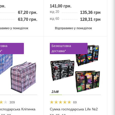
рн.
141,00
грн.
від 20
67,20
грн.
135,36
грн.
від 60
63,70
грн.
128,31
грн.
авимо у понеділок
Відправимо у понеділок
товна
Безкоштовна
а*
доставка*
309
69
осподарська Клітинка
Сумка господарська Life №2