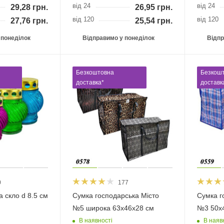
від 24
від 24
29,28
грн.
26,95
грн.
від 120
від 120
27,76
грн.
25,54
грн.
 понеділок
Відправимо у понеділок
Відпр
Безкоштовна
Безкош
доставка*
доставк
0
177
 скло d 8.5 см
Сумка господарська Місто
Сумка г
№5 широка 63х46х28 см
№3 50х
В наявності
В наяв