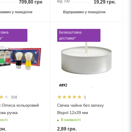
від 700
709,80
грн.
19,29
грн.
авимо у понеділок
Відправимо у понеділок
товна
Безкоштовна
а*
доставка*
318
1
 Оmeca кольоровий
Свічка чайна без запаху
ова ручка
Bispol 12х39 мм
ності
В наявності
рн.
2,89
грн.