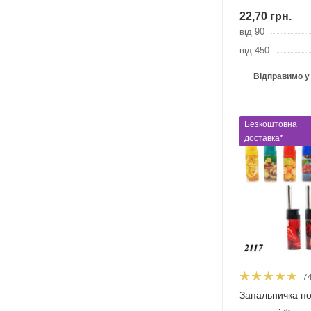
22,70
грн.
від 90
від 450
Відправимо у
Безкоштовна
доставка*
7
Запальничка по