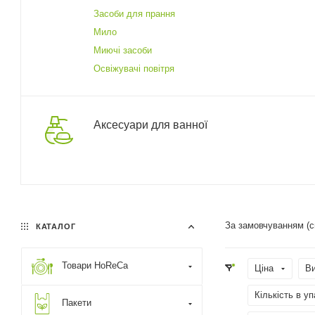
Засоби для прання
Мило
Миючі засоби
Освіжувачі повітря
Аксесуари для ванної
За замовчуванням (
КАТАЛОГ
Товари HoReCa
Ціна
В
Кількість в уп
Пакети