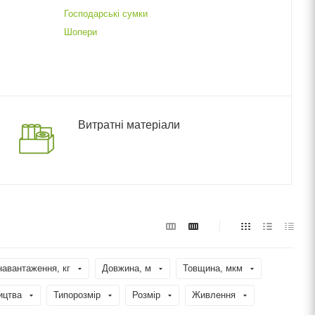
Господарські сумки
Шопери
Витратні матеріали
навантаження, кг
Довжина, м
Товщина, мкм
ицтва
Типорозмір
Розмір
Живлення