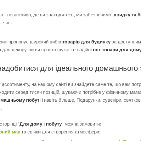
а - неважливо, де ви знаходитесь, ми забезпечимо
швидку та 
с час.
азин пропонує широкий вибір
товарів для будинку
за доступними
и для декору, чи ви просто шукаєте надійні
опт товари для дом
адобитися для ідеального домашнього 
асортименту, на нашому сайті ви знайдете саме те, що вам потрі
 ходити серед тисяч позицій, шукаючи потрібне у фізичному мага
омашньому побуті
і навіть більше. Подарунки, сувеніри, святкові
.
торінці “
Для дому і побуту
” можна замовити:
оний мак
та свічки для створення атмосфери;