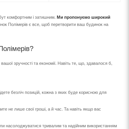
побут комфортним і затишним.
Ми пропонуємо широкий
инок Полімерів є все, щоб перетворити ваш будинок на
Полімерів?
 вашої зручності та економії. Навіть те, що, здавалося б,
айдете безліч позицій, кожна з яких буде корисною для
мите не лише свої гроші, а й час. Та навіть якщо вас
огли насолоджуватися тривалим та надійним використанням