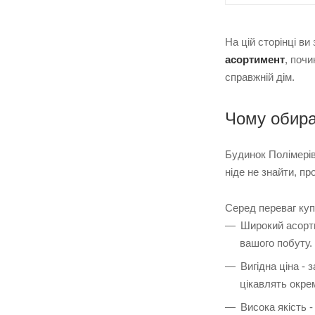
На цій сторінці в
асортимент
, поч
справжній дім.
Чому обира
Будинок Полімері
ніде не знайти, пр
Серед переваг куп
Широкий асорти
вашого побуту.
Вигідна ціна -
цікавлять окрем
Висока якість 