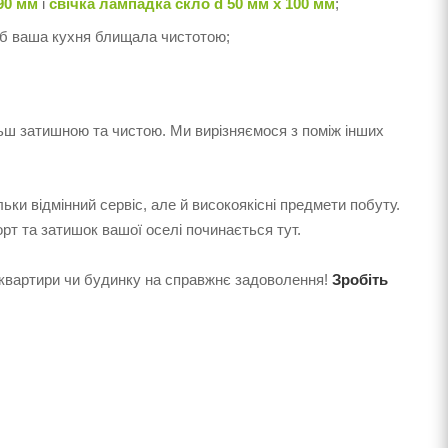
90 мм
і
свічка лампадка скло d 50 мм x 100 мм
;
об ваша кухня блищала чистотою;
льш затишною та чистою. Ми вирізняємося з поміж інших
льки відмінний сервіс, але й високоякісні предмети побуту.
рт та затишок вашої оселі починається тут.
 квартири чи будинку на справжнє задоволення!
Зробіть