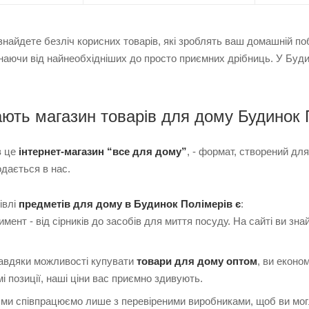
и знайдете безліч корисних товарів, які зроблять ваш домашній 
инаючи від найнеобхідніших до просто приємних дрібниць. У Буд
ють магазин товарів для дому Будинок 
в це
інтернет-магазин “все для дому”
, - формат, створений для
одається в нас.
івлі
предметів для дому в Будинок Полімерів є
:
мент - від сірників до засобів для миття посуду. На сайті ви зн
 завдяки можливості купувати
товари для дому оптом
, ви еконо
і позиції, наші ціни вас приємно здивують.
- ми співпрацюємо лише з перевіреними виробниками, щоб ви м