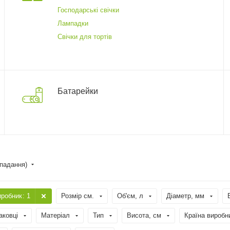
Господарські свічки
Лампадки
Свічки для тортів
Батарейки
спадання)
иробник
: 1
Розмір см.
Об'єм, л
Діаметр, мм
аковці
Матеріал
Тип
Висота, см
Країна виробн