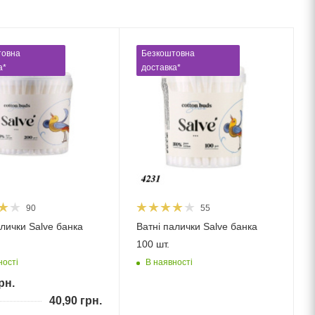
товна
Безкоштовна
а*
доставка*
90
55
алички Salve банка
Ватні палички Salve банка
100 шт.
ності
В наявності
рн.
40,90
грн.