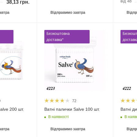
від 48
38,13
грн.
автра
Відправимо завтра
Відпр
Безкоштовна
Безкош
доставка*
доставк
9
72
alve 200 шт.
Ватні палички Salve 100 шт.
Ватні ди
В наявності
В наяв
автра
Відправимо завтра
Відпр