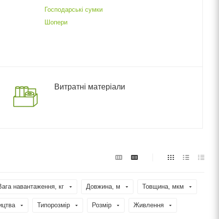
Господарські сумки
Шопери
Витратні матеріали
Вага навантаження, кг
Довжина, м
Товщина, мкм
ицтва
Типорозмір
Розмір
Живлення