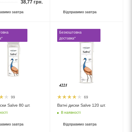
38,77
грн.
авимо завтра
Відправимо завтра
товна
Безкоштовна
а*
доставка*
99
69
ски Salve 80 шт.
Ватні диски Salve 120 шт.
ності
В наявності
авимо завтра
Відправимо завтра