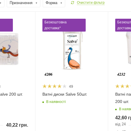
Призначення
Форма
Очистити фільтр
Безкоштовна
Безкош
доставка*
доставк
3
49
alve 200 шт.
Ватні диски Salve 50шт.
Ватні п
200 шт.
В наявності
В наяв
42,60
г
від 24
40,22
грн.