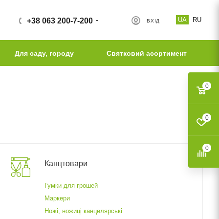
UA
RU
+38 063 200-7-200
ВХІД
Для саду, городу
Святковий асортимент
0
0
0
Канцтовари
Гумки для грошей
Маркери
Ножі, ножиці канцелярські