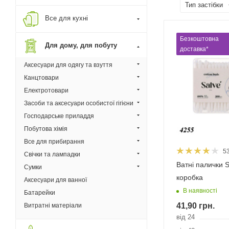
Тип застібки
Все для кухні
Безкоштовна
Для дому, для побуту
доставка*
Аксесуари для одягу та взуття
Канцтовари
Електротовари
Засоби та аксесуари особистої гігієни
Господарське приладдя
Побутова хімія
Все для прибирання
5
Свічки та лампадки
Ватні палички S
Сумки
коробка
Аксесуари для ванної
В наявності
Батарейки
41,90
грн.
Витратні матеріали
від 24