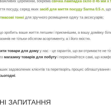
важливих церемоній, зокрема
свічка лампадка скло d 45 мм х 
ття посуду, серед яких
засіб для миття посуду Sarma 0.5 л
, щ
тмасові тонкі
для зручного розміщення одягу та аксесуарів;
 що зробить ваше життя легшим і приємнішим, а вашу домівку бі
зинів не тільки обсягом асортименту, а і його якістю.
пити товари для дому
у нас - це гарантія, що ви отримаєте не ті
ого
магазину товарів для побуту
і переконайтеся самі, що комфо
ших задоволених клієнтів та перетворіть процес облаштування
сьогодні
.
НІ ЗАПИТАННЯ