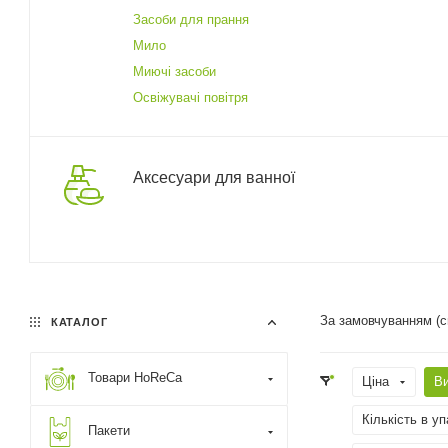
Засоби для прання
Мило
Миючі засоби
Освіжувачі повітря
Аксесуари для ванної
За замовчуванням (
КАТАЛОГ
Товари HoReCa
Ціна
В
Кількість в уп
Пакети