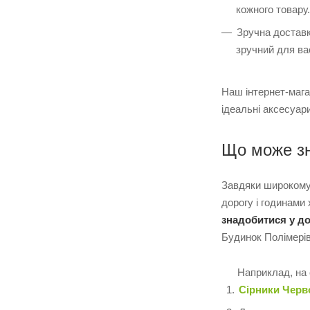
кожного товару.
Зручна доставк
зручний для ва
Наш інтернет-маг
ідеальні аксесуар
Що може зн
Завдяки широкому 
дорогу і годинами
знадобитися у д
Будинок Полімерів
Наприклад, на с
Сірники Черв