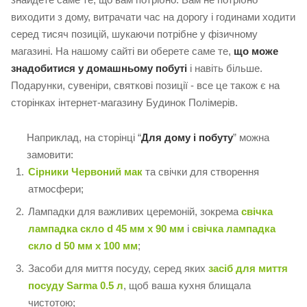
виходити з дому, витрачати час на дорогу і годинами ходити
серед тисяч позицій, шукаючи потрібне у фізичному
магазині. На нашому сайті ви оберете саме те,
що може
знадобитися у домашньому побуті
і навіть більше.
Подарунки, сувеніри, святкові позиції - все це також є на
сторінках інтернет-магазину Будинок Полімерів.
Наприклад, на сторінці “
Для дому і побуту
” можна
замовити:
Сірники Червоний мак
та свічки для створення
атмосфери;
Лампадки для важливих церемоній, зокрема
свічка
лампадка скло d 45 мм х 90 мм
і
свічка лампадка
скло d 50 мм x 100 мм
;
Засоби для миття посуду, серед яких
засіб для миття
посуду Sarma 0.5 л
, щоб ваша кухня блищала
чистотою;