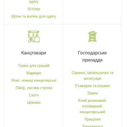
одягу
Устілки
Щітки та валіки для одягу
Канцтовари
Господарське
приладдя
Гумки для грошей
Cірники, запальнички та
Маркери
аксесуари
Ножі, ножиці канцелярські
Етажерки та кошики
Папір, касова стрічка
Замки
Скотч
Клей резиновий,
Цінники
полімерний,
канцелярський
Прищіпки
Термометри