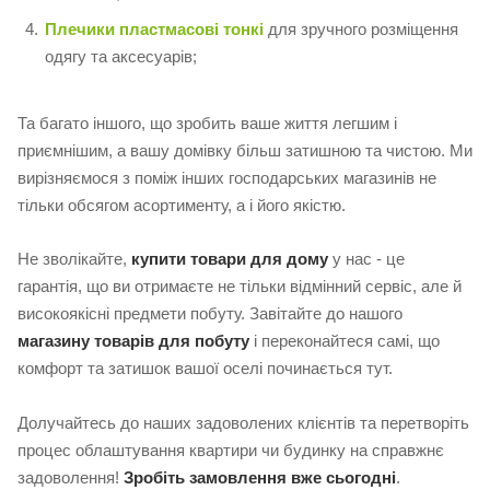
Плечики пластмасові тонкі
для зручного розміщення
одягу та аксесуарів;
Та багато іншого, що зробить ваше життя легшим і
приємнішим, а вашу домівку більш затишною та чистою. Ми
вирізняємося з поміж інших господарських магазинів не
тільки обсягом асортименту, а і його якістю.
Не зволікайте,
купити товари для дому
у нас - це
гарантія, що ви отримаєте не тільки відмінний сервіс, але й
високоякісні предмети побуту. Завітайте до нашого
магазину товарів для побуту
і переконайтеся самі, що
комфорт та затишок вашої оселі починається тут.
Долучайтесь до наших задоволених клієнтів та перетворіть
процес облаштування квартири чи будинку на справжнє
задоволення!
Зробіть замовлення вже сьогодні
.