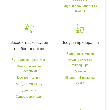
Ущільнювачі дверні та
віконні
Засоби та аксесуари
Все для прибирання
особистої гігієни
Відра, тази, миски
Ватні диски, вухочистки
Губки, Серветки,
Мікрофібра
Вологі серветки,
носовички
Рукавиці
Все для гоління
Швабри, вікномийки,
совки
Все для манікюру
Дзеркала
Одноразовий одяг