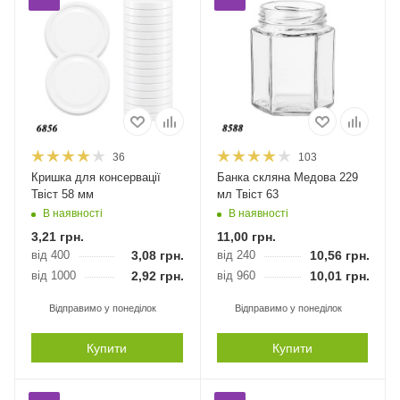
36
103
Кришка для консервації
Банка скляна Медова 229
Твіст 58 мм
мл Твіст 63
В наявності
В наявності
3,21
грн.
11,00
грн.
від 400
3,08
грн.
від 240
10,56
грн.
від 1000
2,92
грн.
від 960
10,01
грн.
Відправимо у понеділок
Відправимо у понеділок
Купити
Купити