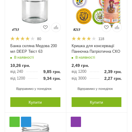
80
118
Банка скляна Медова 200
Кришка для консервації
мл DEEP Твіст 63
Панночка Патріотична СКО
В наявності
В наявності
10,26
грн.
2,49
грн.
від 240
9,85
грн.
від 1200
2,39
грн.
від 1200
9,34
грн.
від 3000
2,27
грн.
Відправимо у понеділок
Відправимо у понеділок
Купити
Купити