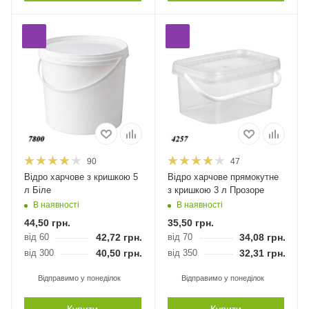
90
47
Відро харчове з кришкою 5
Відро харчове прямокутне
л Біле
з кришкою 3 л Прозоре
В наявності
В наявності
44,50
грн.
35,50
грн.
від 60
42,72
грн.
від 70
34,08
грн.
від 300
40,50
грн.
від 350
32,31
грн.
Відправимо у понеділок
Відправимо у понеділок