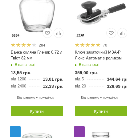
284
70
Банка скляна Глечик 0.72 л
Ключ закаточний МЗА-Р
Твіст 82 мм
Люкс Автомат з роликом
В наявності
В наявності
13,55
грн.
359,00
грн.
від 1200
13,01
грн.
від 5
344,64
грн.
від 2400
12,33
грн.
від 20
326,69
грн.
Відправимо у понеділок
Відправимо у понеділок
Купити
Купити