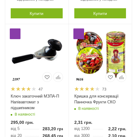
Купити
Купити
47
73
Ключ закаточний МЗПА-П
Кришка для консервації
Напівавтомат з
Панночка Фрукти СКО
підшипником
В наявності
В наявності
295,00
грн.
2,31
грн.
від 5
283,20
грн.
від 1200
2,22
грн.
від 20
268,45
грн.
від 3000
2,10
грн.