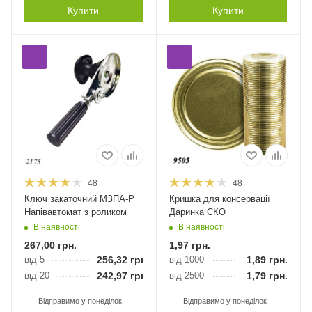
Купити
Купити
48
48
Ключ закаточний МЗПА-Р
Кришка для консервації
Напівавтомат з роликом
Даринка СКО
В наявності
В наявності
267,00
грн.
1,97
грн.
від 5
256,32
грн.
від 1000
1,89
грн.
від 20
242,97
грн.
від 2500
1,79
грн.
Відправимо у понеділок
Відправимо у понеділок