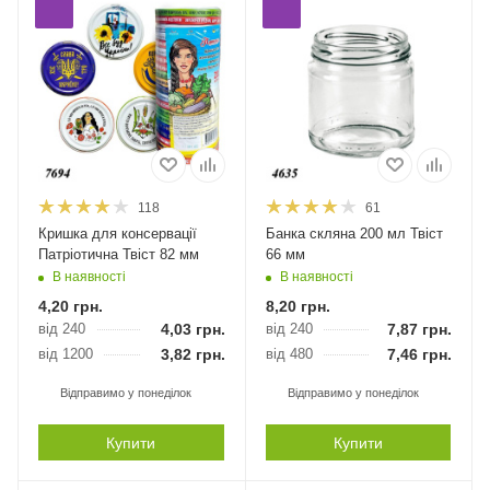
118
61
Кришка для консервації
Банка скляна 200 мл Твіст
Патріотична Твіст 82 мм
66 мм
В наявності
В наявності
4,20
грн.
8,20
грн.
від 240
4,03
грн.
від 240
7,87
грн.
від 1200
3,82
грн.
від 480
7,46
грн.
Відправимо у понеділок
Відправимо у понеділок
Купити
Купити