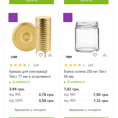
Купити
Купити
124
141
Кришка для консервації
Банка скляна 250 мл Твіст
Твіст 77 мм в асортименті
66 мм
В наявності
В наявності
3,94
грн.
7,81
грн.
від 900
3,78
грн.
від 480
7,50
грн.
від 1800
3,59
грн.
від 960
7,11
грн.
Відправимо у понеділок
Відправимо у понеділок