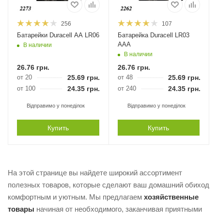
256
107
Батарейки Duracell АА LR06
Батарейка Duracell LR03
AAA
В наличии
В наличии
26.76
грн.
26.76
грн.
от 20
25.69
грн.
от 48
25.69
грн.
от 100
24.35
грн.
от 240
24.35
грн.
Відправимо у понеділок
Відправимо у понеділок
Купить
Купить
На этой странице вы найдете широкий ассортимент
полезных товаров, которые сделают ваш домашний обиход
комфортным и уютным. Мы предлагаем
хозяйственные
товары
начиная от необходимого, заканчивая приятными