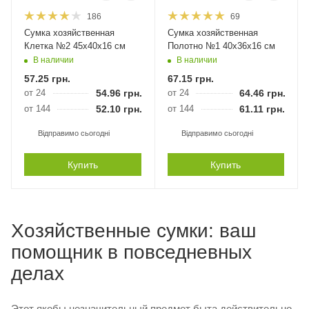
186
69
Сумка хозяйственная
Сумка хозяйственная
Клетка №2 45х40х16 см
Полотно №1 40x36х16 см
В наличии
В наличии
57.25
грн.
67.15
грн.
от 24
54.96
грн.
от 24
64.46
грн.
от 144
52.10
грн.
от 144
61.11
грн.
Відправимо сьогодні
Відправимо сьогодні
Купить
Купить
Хозяйственные сумки: ваш
помощник в повседневных
делах
Этот якобы незначительный предмет быта действительно