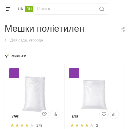
UA
RU
Мешки поліетилен
Для сада, огорода
ФИЛЬТР
178
2