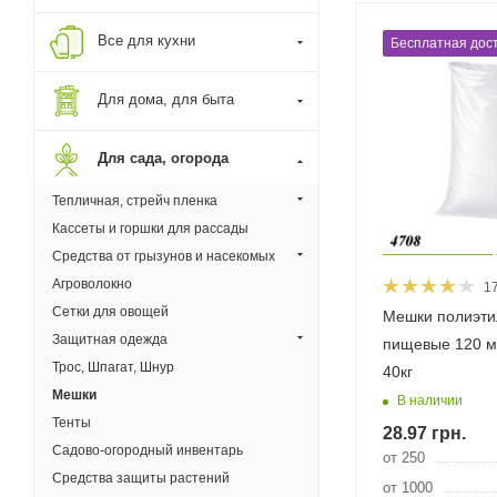
Все для кухни
Бесплатная дост
Для дома, для быта
Для сада, огорода
Тепличная, стрейч пленка
Кассеты и горшки для рассады
Средства от грызунов и насекомых
Агроволокно
1
Сетки для овощей
Мешки полиэт
Защитная одежда
пищевые 120 м
Трос, Шпагат, Шнур
40кг
Мешки
В наличии
Тенты
28.97
грн.
Садово-огородный инвентарь
от 250
Средства защиты растений
от 1000