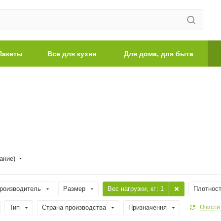
Пакеты
Все для кухни
Для дома, для быта
ание)
роизводитель
Размер
Вес нагрузки, кг
: 1
Плотност
Тип
Страна производства
Призначення
Очисти