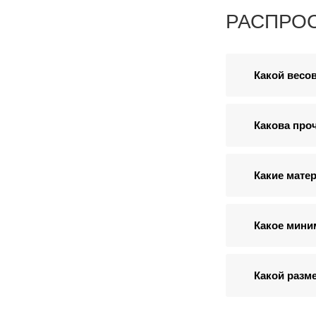
РАСПРО
Какой весо
Какова про
Какие мате
Какое мини
Какой разм