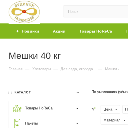
Новинки
Акции
Товары HoReCa
Мешки 40 кг
—
—
—
Главная
Хозтовары
Для сада, огорода
Мешки
По умолчанию (убыв
КАТАЛОГ
Товары HoReCa
Цена
П
Материал
Пакеты