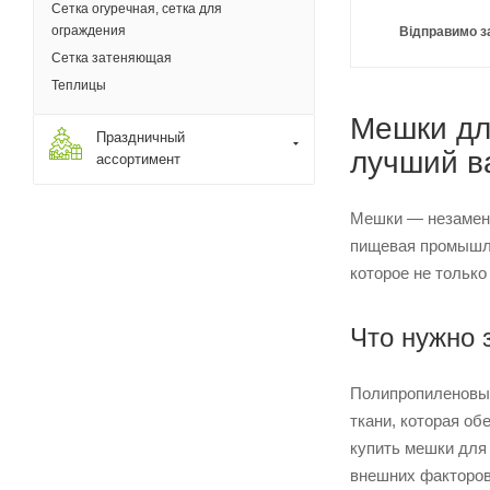
Сетка огуречная, сетка для
ограждения
Відправимо з
Сетка затеняющая
Теплицы
Мешки дл
Праздничный
лучший в
ассортимент
Мешки — незамени
пищевая промышле
которое не тольк
Что нужно 
Полипропиленовые
ткани, которая о
купить мешки для
внешних факторов