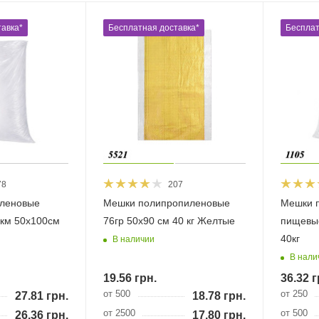
авка*
Бесплатная доставка*
Бесплат
78
207
иленовые
Мешки полипропиленовые
Мешки 
км 50х100см
76гр 50х90 см 40 кг Желтые
пищевы
40кг
В наличии
В нали
19.56
грн.
36.32
г
от 500
от 250
27.81
грн.
18.78
грн.
от 2500
от 500
26.36
грн.
17.80
грн.