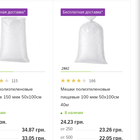
ная доставка*
Бесплатная доставка*
115
166
полиэтиленовые
Мешки полиэтиленовые
е 150 мкм 50х100см
пищевые 100 мкм 50х100см
40кг
чии
В наличии
рн.
24.23
грн.
от 250
34.87
грн.
23.26
грн.
от 500
33.05
грн.
22.05
грн.