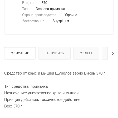
Вес, гр
—
370
Тип
—
Зернова приманка
Страна производства
—
Украина
Застосування
—
Внутрішня
ОПИСАНИЕ
КАК КУПИТЬ
ОПЛАТА
ДОСТ
Средство от крыс и мышей Щуролов зерно Вихрь 370 г
Тип средства: приманка
Назначение: уничтожение крыс и мышей
Принцип действия: токсическое действие
Вес: 370 г