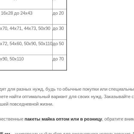
 16х28 до 24х43
до 20
х70, 44х71, 44х73, 50х90
до 30
х72, 54х60, 50х90, 50х110
до 50
х90, 50х110
до 70
дят для разных нужд, будь то обычные покупки или специальны
жете найти оптимальный вариант для своих нужд. Заказывайте с
шей повседневной жизни.
ачественные
пакеты майка оптом или в розницу
, обратите вни
45 см
– универсальный выбор для ежедневного использования. 