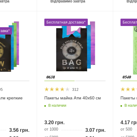
автра
Відправимо завтра
Відпр
Бесплатная доставка*
Бесплат
авка*
95
312
Атм крепкие
Пакеты майка Атм 40х60 см
Пакеты 
В наличии
В нали
3.20
грн.
4.17
гр
от 1000
от 500
3.56
грн.
3.07
грн.