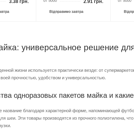
от 5000
от 5000
3.38
грн.
2.91
грн.
автра
Відправимо завтра
Відпр
айка: универсальное решение для
енной жизни используется практически везде: от супермаркето
своей прочностью, удобством и универсальностью.
ва одноразовых пакетов майка и какие
 название благодаря характерной форме, напоминающей футболк
 для шеи. Эти товары производятся из прочного полиэтилена, ч
узки.