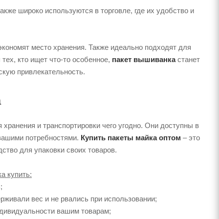
также широко используются в торговле, где их удобство и
 экономят место хранения. Также идеально подходят для
тех, кто ищет что-то особенное,
пакет вышиванка
станет
скую привлекательность.
а
 хранения и транспортировки чего угодно. Они доступны в
с вашими потребностями.
Купить пакеты майка оптом
– это
ство для упаковки своих товаров.
а купить:
;
рживали вес и не рвались при использовании;
индивидуальности вашим товарам;