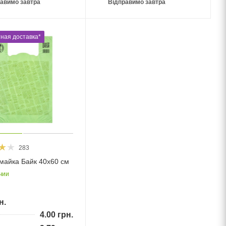
авимо завтра
Відправимо завтра
ная доставка*
283
майка Байк 40х60 см
чии
н.
4.00
грн.