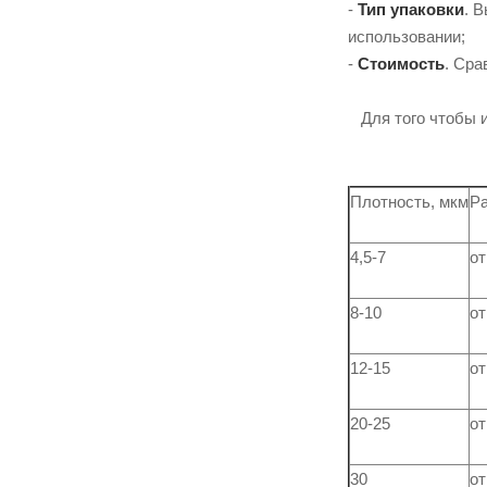
-
Тип упаковки
. 
использовании;
-
Стоимость
. Сра
Для того чтобы и
Плотность, мкм
Ра
4,5-7
от
8-10
от
12-15
от
20-25
от
30
от