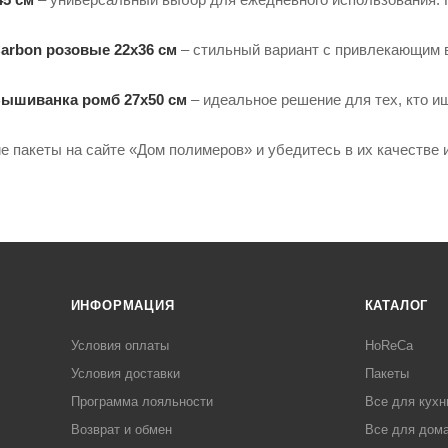
arbon розовые 22х36 см
– стильный вариант с привлекающим 
Вышиванка ромб 27х50 см
– идеальное решение для тех, кто и
ие пакеты на сайте «Дом полимеров» и убедитесь в их качестве 
ИНФОРМАЦИЯ
КАТАЛОГ
Условия оплаты
HoReCa
Условия доставки
Пакеты
Программа лояльности
Все для кухн
Возврат и обмен
Все для дома