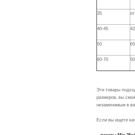
35
от
40-45
42
50
65
60-70
50
Эти товары подхо
размеров, вы смо
незаменимым в ва
Если вы ищете к
-
пакеты Mix 25х