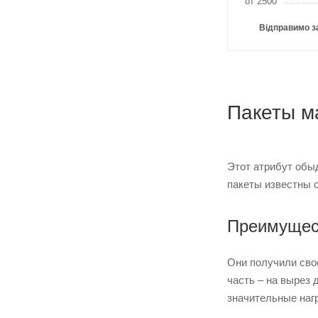
от 2500
Відправимо з
Пакеты м
Этот атрибут обыд
пакеты известны 
Преимущест
Они получили свое
часть – на вырез
значительные нагр