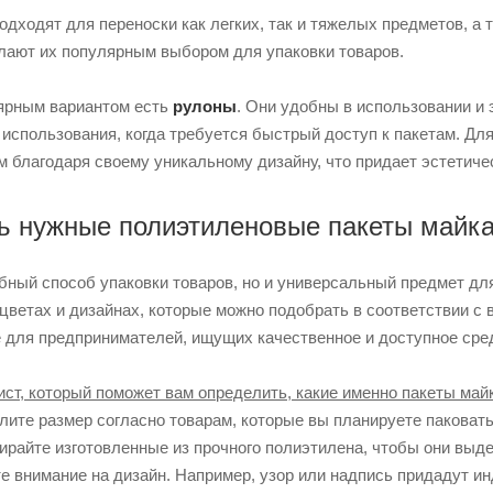
одходят для переноски как легких, так и тяжелых предметов, а 
лают их популярным выбором для упаковки товаров.
лярным вариантом есть
рулоны
. Они удобны в использовании и
спользования, когда требуется быстрый доступ к пакетам. Для 
 благодаря своему уникальному дизайну, что придает эстетиче
ь нужные полиэтиленовые пакеты майк
бный способ упаковки товаров, но и универсальный предмет для
цветах и ​​дизайнах, которые можно подобрать в соответствии 
 для предпринимателей, ищущих качественное и доступное сред
ст, который поможет вам определить, какие именно пакеты майк
лите размер согласно товарам, которые вы планируете паковать
ирайте изготовленные из прочного полиэтилена, чтобы они выде
те внимание на дизайн. Например, узор или надпись придадут 