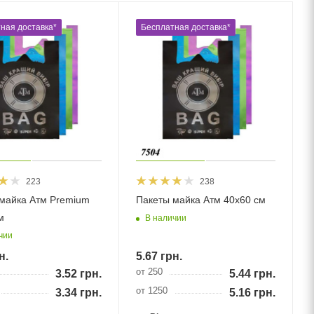
ная доставка*
Бесплатная доставка*
223
238
майка Атм Premium
Пакеты майка Атм 40х60 см
м
В наличии
чии
н.
5.67
грн.
от 250
3.52
грн.
5.44
грн.
от 1250
3.34
грн.
5.16
грн.