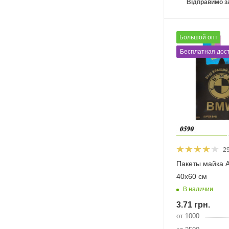
Відправимо з
Великий гурт
Бесплатная дост
2
Пакеты майка 
40х60 см
В наличии
3.71
грн.
от 1000