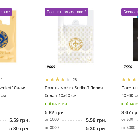
авка*
Бесплатная доставка*
Бесплат
41
28
erikoff Лилия
Пакеты майка Serikoff Лилия
Пакеты 
 см
белая 40х60 см
40х60 с
В наличии
В нали
5.82
грн.
3.67
гр
от 1000
от 500
5.59
грн.
5.59
грн.
от 3000
от 5000
5.30
грн.
5.30
грн.