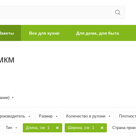
Пакеты
Все для кухни
Для дома, для быта
мкм
ание)
роизводитель
Размер
Количество в рулоне
Плотност
Тип
Длина, cм
: 1
Ширина, cм
: 1
Страна прои