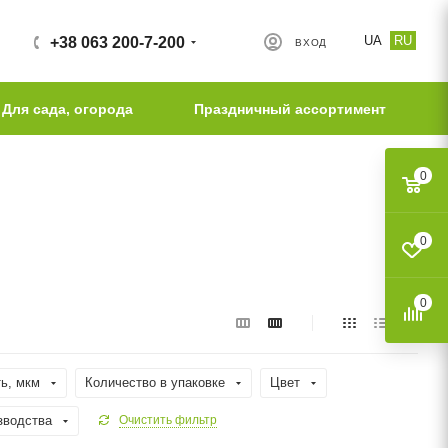
UA
RU
+38 063 200-7-200
ВХОД
Для сада, огорода
Праздничный ассортимент
0
0
0
ь, мкм
Количество в упаковке
Цвет
зводства
Очистить фильтр