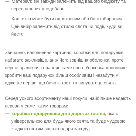
Матеріал: він завжди залежить від вашого бюджету та
персональних уподобань;
Колір: він може бути однотонним або багатобарвним.
Цей вибір залежить від стилю свята чи події, куди ви
йдете.
Звичайно, наповнення картонної коробки для подарунків
набагато важливіше, аніж його зовнішня оболонка, проте
перше враження справляє саме вона. Упаковка допоможе
зробити ваш подарунок більш особливим і незабутнім,
адже це перше, що бачать гості та винуватець свята.
Серед усього асортименту наші покупці найбільше надають
перевагу саме таким товарам:
коробка подарункова для дорогих гостей
, яка є
універсальною для будь-якого свята та буде чудовою
згадкою гостям від господаря заходу;